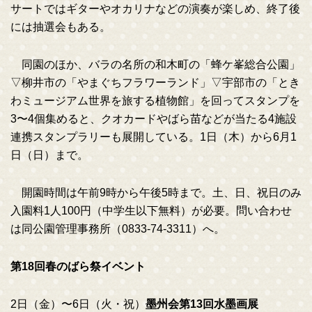
サートではギターやオカリナなどの演奏が楽しめ、終了後
には抽選会もある。
同園のほか、バラの名所の和木町の「蜂ケ峯総合公園」
▽柳井市の「やまぐちフラワーランド」▽宇部市の「とき
わミュージアム世界を旅する植物館」を回ってスタンプを
3〜4個集めると、クオカードやばら苗などが当たる4施設
連携スタンプラリーも展開している。1日（木）から6月1
日（日）まで。
開園時間は午前9時から午後5時まで。土、日、祝日のみ
入園料1人100円（中学生以下無料）が必要。問い合わせ
は同公園管理事務所（0833-74-3311）へ。
第18回春のばら祭イベント
2日（金）〜6日（火・祝）
墨州会第13回水墨画展