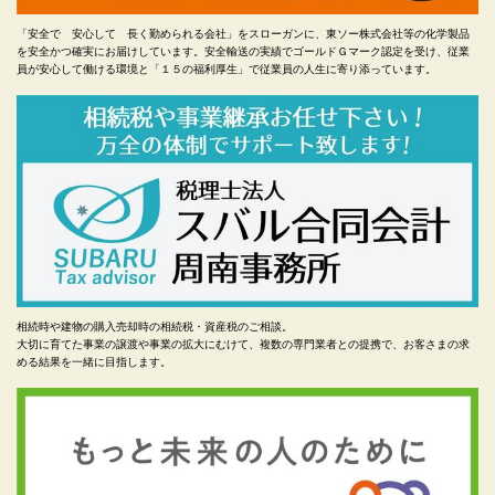
「安全で 安心して 長く勤められる会社」をスローガンに、東ソー株式会社等の化学製品
を安全かつ確実にお届けしています。安全輸送の実績でゴールドＧマーク認定を受け、従業
員が安心して働ける環境と「１５の福利厚生」で従業員の人生に寄り添っています。
相続時や建物の購入売却時の相続税・資産税のご相談。
大切に育てた事業の譲渡や事業の拡大にむけて、複数の専門業者との提携で、お客さまの求
める結果を一緒に目指します。