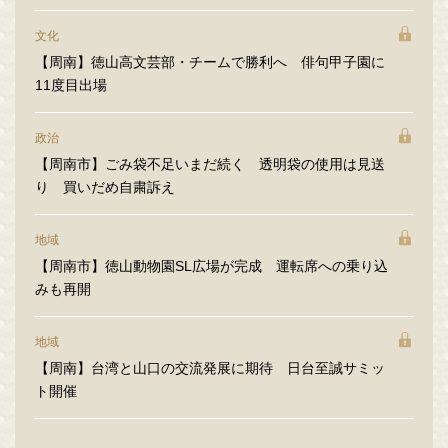
文化
【周南】徳山高文芸部・チームで勝利へ 俳句甲子園に
11度目出場
政治
【周南市】ごみ袋不足いまだ続く 透明袋の使用は見送
り 買いだめ自粛訴え
地域
【周南市】徳山動物園SL広場が完成 運転席への乗り込
みも再開
地域
【周南】台湾と山口の交流発展に期待 日台至誠サミッ
ト開催