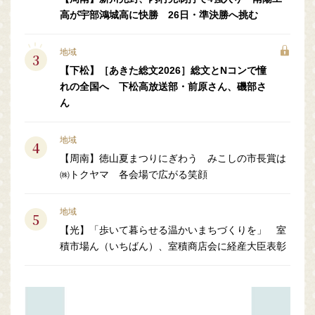
高が宇部鴻城高に快勝 26日・準決勝へ挑む
地域
【下松】［あきた総文2026］総文とNコンで憧
れの全国へ 下松高放送部・前原さん、磯部さ
ん
地域
【周南】徳山夏まつりにぎわう みこしの市長賞は
㈱トクヤマ 各会場で広がる笑顔
地域
【光】「歩いて暮らせる温かいまちづくりを」 室
積市場ん（いちばん）、室積商店会に経産大臣表彰