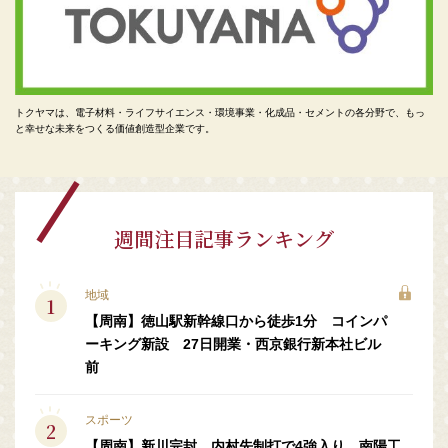
トクヤマは、電子材料・ライフサイエンス・環境事業・化成品・セメントの各分野で、もっ
と幸せな未来をつくる価値創造型企業です。
週間注目記事ランキング
地域
【周南】徳山駅新幹線口から徒歩1分 コインパ
ーキング新設 27日開業・西京銀行新本社ビル
前
スポーツ
【周南】新川完封、内村先制打で4強入り 南陽工