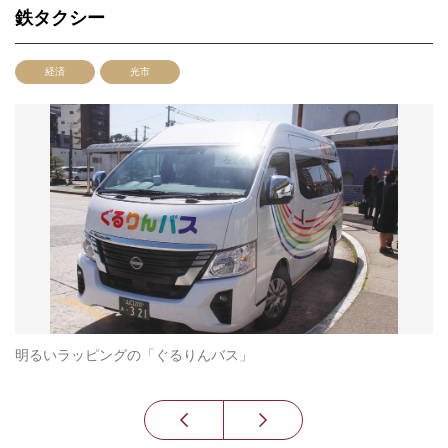
鉄タクシー
経済
光市
下
明るいラッピングの「ぐるりんバス」
左
瀬