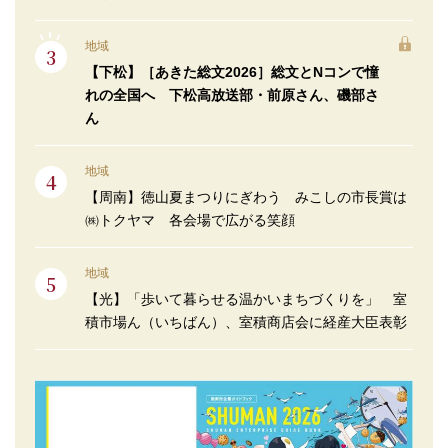
地域
【下松】［あきた総文2026］総文とNコンで憧
れの全国へ 下松高放送部・前原さん、磯部さ
ん
地域
【周南】徳山夏まつりにぎわう みこしの市長賞は
㈱トクヤマ 各会場で広がる笑顔
地域
【光】「歩いて暮らせる温かいまちづくりを」 室
積市場ん（いちばん）、室積商店会に経産大臣表彰