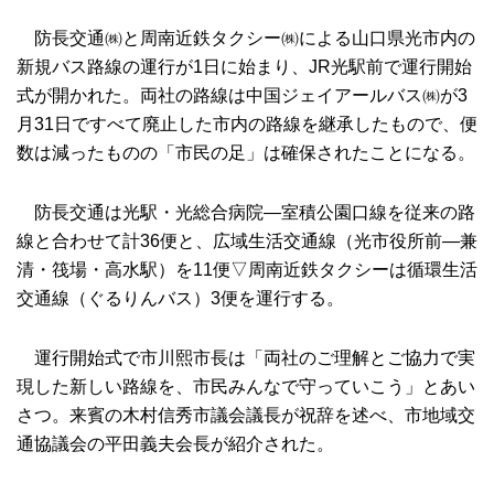
防長交通㈱と周南近鉄タクシー㈱による山口県光市内の
新規バス路線の運行が1日に始まり、JR光駅前で運行開始
式が開かれた。両社の路線は中国ジェイアールバス㈱が3
月31日ですべて廃止した市内の路線を継承したもので、便
数は減ったものの「市民の足」は確保されたことになる。
防長交通は光駅・光総合病院―室積公園口線を従来の路
線と合わせて計36便と、広域生活交通線（光市役所前―兼
清・筏場・高水駅）を11便▽周南近鉄タクシーは循環生活
交通線（ぐるりんバス）3便を運行する。
運行開始式で市川熙市長は「両社のご理解とご協力で実
現した新しい路線を、市民みんなで守っていこう」とあい
さつ。来賓の木村信秀市議会議長が祝辞を述べ、市地域交
通協議会の平田義夫会長が紹介された。