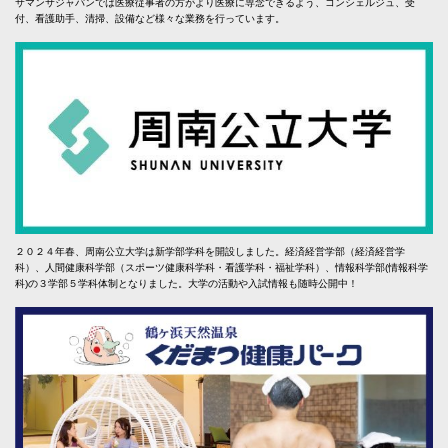
サマンサジャパンでは医療従事者の方がより医療に専念できるよう、コンシェルジュ、受
付、看護助手、清掃、設備など様々な業務を行っています。
２０２４年春、周南公立大学は新学部学科を開設しました。経済経営学部（経済経営学
科）、人間健康科学部（スポーツ健康科学科・看護学科・福祉学科）、情報科学部(情報科学
科)の３学部５学科体制となりました。大学の活動や入試情報も随時公開中！