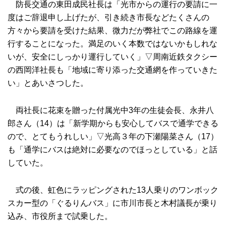
防長交通の東田成民社長は「光市からの運行の要請に一
度はご辞退申し上げたが、引き続き市長などたくさんの
方々から要請を受けた結果、微力だが弊社でこの路線を運
行することになった。満足のいく本数ではないかもしれな
いが、安全にしっかり運行していく」▽周南近鉄タクシー
の西岡洋社長も「地域に寄り添った交通網を作っていきた
い」とあいさつした。
両社長に花束を贈った付属光中3年の生徒会長、永井八
郎さん（14）は「新学期からも安心してバスで通学できる
ので、とてもうれしい」▽光高３年の下瀬陽菜さん（17）
も「通学にバスは絶対に必要なのでほっとしている」と話
していた。
式の後、虹色にラッピングされた13人乗りのワンボック
スカー型の「ぐるりんバス」に市川市長と木村議長が乗り
込み、市役所まで試乗した。