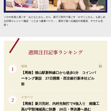
ソロや友達と過ごす「おとなじかん」から、親子三世代で過ごす「かぞくじかん」も楽しめ
る日帰りレジャー施設「くだまつ健康パーク」。屋内で遊べる施設や岩盤浴、サウナも充
実！
週間注目記事ランキング
地域
【周南】徳山駅新幹線口から徒歩1分 コインパ
ーキング新設 27日開業・西京銀行新本社ビル
前
スポーツ
【周南】新川完封、内村先制打で4強入り 南陽工
高が宇部鴻城高に快勝 26日・準決勝へ挑む