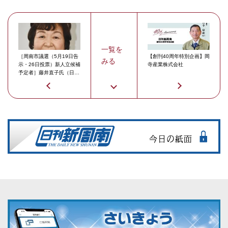
一覧を
［周南市議選（5月19日告
【創刊40周年特別企画】岡
みる
示・26日投票）新人立候補
寺産業株式会社
予定者］藤井直子氏（日本
共産党・元）