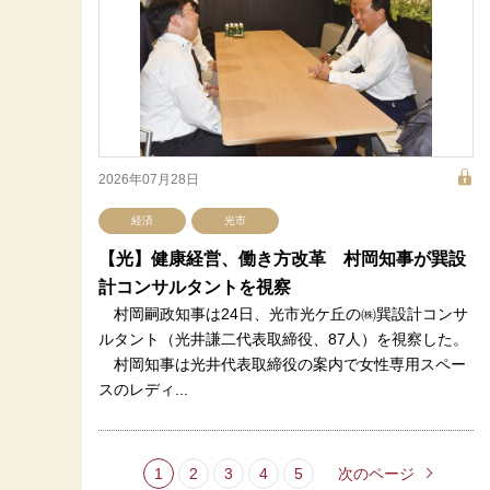
2026年07月28日
経済
光市
【光】健康経営、働き方改革 村岡知事が巽設
計コンサルタントを視察
村岡嗣政知事は24日、光市光ケ丘の㈱巽設計コンサ
ルタント（光井謙二代表取締役、87人）を視察した。
村岡知事は光井代表取締役の案内で女性専用スペー
スのレディ...
1
2
3
4
5
次のページ