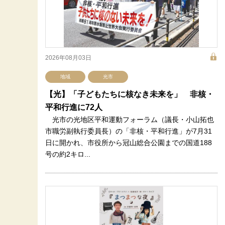
2026年08月03日
地域
光市
【光】「子どもたちに核なき未来を」 非核・
平和行進に72人
光市の光地区平和運動フォーラム（議長・小山拓也
市職労副執行委員長）の「非核・平和行進」が7月31
日に開かれ、市役所から冠山総合公園までの国道188
号の約2キロ...