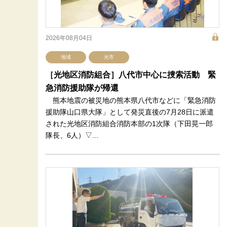
2026年08月04日
地域
光市
［光地区消防組合］八代市中心に捜索活動 緊
急消防援助隊が帰還
熊本地震の被災地の熊本県八代市などに「緊急消防
援助隊山口県大隊」として発災直後の7月28日に派遣
された光地区消防組合消防本部の1次隊（下田晃一郎
隊長、6人）▽...