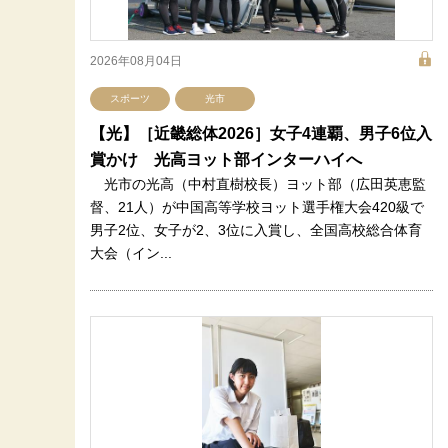
2026年08月04日
スポーツ
光市
【光】［近畿総体2026］女子4連覇、男子6位入
賞かけ 光高ヨット部インターハイへ
光市の光高（中村直樹校長）ヨット部（広田英恵監
督、21人）が中国高等学校ヨット選手権大会420級で
男子2位、女子が2、3位に入賞し、全国高校総合体育
大会（イン...