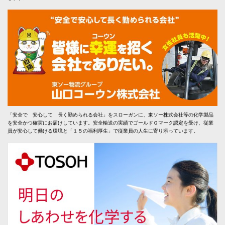
「安全で 安心して 長く勤められる会社」をスローガンに、東ソー株式会社等の化学製品
を安全かつ確実にお届けしています。安全輸送の実績でゴールドＧマーク認定を受け、従業
員が安心して働ける環境と「１５の福利厚生」で従業員の人生に寄り添っています。