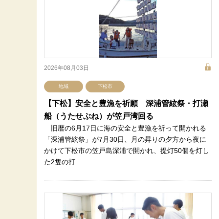
2026年08月03日
地域
下松市
【下松】安全と豊漁を祈願 深浦管絃祭・打瀬
船（うたせぶね）が笠戸湾回る
旧暦の6月17日に海の安全と豊漁を祈って開かれる
「深浦管絃祭」が7月30日、月の昇りの夕方から夜に
かけて下松市の笠戸島深浦で開かれ、提灯50個を灯し
た2隻の打...