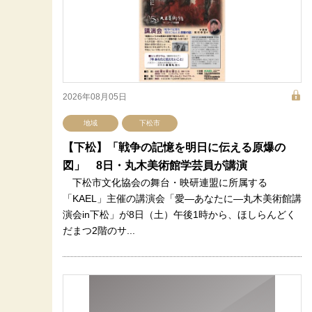
2026年08月05日
地域
下松市
【下松】「戦争の記憶を明日に伝える原爆の
図」 8日・丸木美術館学芸員が講演
下松市文化協会の舞台・映研連盟に所属する
「KAEL」主催の講演会「愛―あなたに―丸木美術館講
演会in下松」が8日（土）午後1時から、ほしらんどく
だまつ2階のサ...