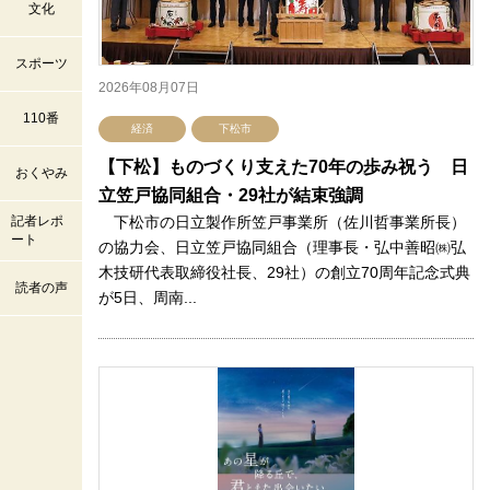
文化
スポーツ
2026年08月07日
110番
経済
下松市
【下松】ものづくり支えた70年の歩み祝う 日
おくやみ
立笠戸協同組合・29社が結束強調
記者レポ
下松市の日立製作所笠戸事業所（佐川哲事業所長）
ート
の協力会、日立笠戸協同組合（理事長・弘中善昭㈱弘
木技研代表取締役社長、29社）の創立70周年記念式典
読者の声
が5日、周南...