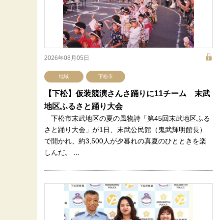
2026年08月05日
地域
下松市
【下松】仮装競演さんさ踊りに11チーム 末武
地区ふるさと踊り大会
下松市末武地区の夏の風物詩「第45回末武地区ふる
さと踊り大会」が1日、末武公民館（鬼武輝明館長）
で開かれ、約3,500人が夕暮れの真夏のひとときを楽
しんだ。 ...