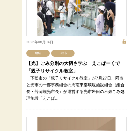
2026年08月04日
地域
下松市
【光】ごみ分別の大切さ学ぶ えこぱーくで
「親子リサイクル教室」
下松市の「親子リサイクル教室」が7月27日、同市
と光市の一部事務組合の周南東部環境施設組合（組合
長・芳岡統光市長）が運営する光市岩田の不燃ごみ処
理施設「えこぱ...