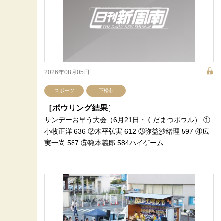
2026年08月05日
スポーツ
下松市
［ボウリング結果］
サンデーお早う大会（6月21日・くだまつボウル） ①
小牧正洋 636 ②木平弘実 612 ③弥益沙緒理 597 ④広
実一尚 587 ⑤穐本義郎 584ハイゲーム...