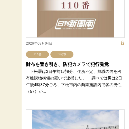
2026年08月04日
110番
下松市
財布を置き引き、防犯カメラで犯行発覚
下松署は3日午前1時9分、住所不定、無職の男を占
有離脱物横領の疑いで逮捕した。 調べでは男は2日
午後4時37分ごろ、下松市内の商業施設内で客の男性
（57）が...