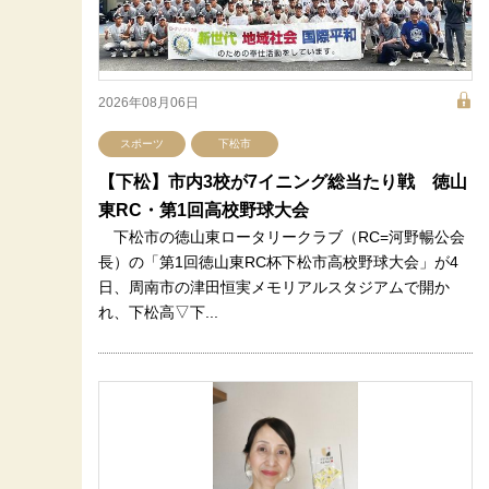
2026年08月06日
スポーツ
下松市
【下松】市内3校が7イニング総当たり戦 徳山
東RC・第1回高校野球大会
下松市の徳山東ロータリークラブ（RC=河野暢公会
長）の「第1回徳山東RC杯下松市高校野球大会」が4
日、周南市の津田恒実メモリアルスタジアムで開か
れ、下松高▽下...