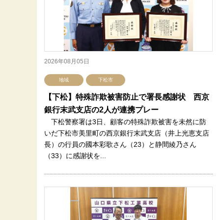
2026年08月05日
地域
下松市
【下松】特殊詐欺被害防止で署長感謝状 西京
銀行末武支店の2人が連携プレー
下松警察署は3日、顧客の特殊詐欺被害を未然に防
いだ下松市美里町の西京銀行末武支店（井上光恵支店
長）の行員の國本彩歌さん（23）と静間綾乃さん
（33）に感謝状を...