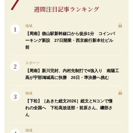
週間注目記事ランキング
地域
【周南】徳山駅新幹線口から徒歩1分 コインパ
ーキング新設 27日開業・西京銀行新本社ビル
前
スポーツ
【周南】新川完封、内村先制打で4強入り 南陽工
高が宇部鴻城高に快勝 26日・準決勝へ挑む
地域
【下松】［あきた総文2026］総文とNコンで憧
れの全国へ 下松高放送部・前原さん、磯部さ
ん
地域