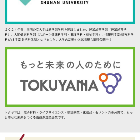
２０２４年春、周南公立大学は新学部学科を開設しました。経済経営学部（経済経営学
科）、人間健康科学部（スポーツ健康科学科・看護学科・福祉学科）、情報科学部(情報科学
科)の３学部５学科体制となりました。大学の活動や入試情報も随時公開中！
トクヤマは、電子材料・ライフサイエンス・環境事業・化成品・セメントの各分野で、もっ
と幸せな未来をつくる価値創造型企業です。