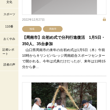
文化
スポーツ
2022年12月27日
110番
地域
周南市
【周南市】出初め式で分列行進復活 1月5日・
おくやみ
350人、35台参加
記者レポ
山口県周南市の来年の出初め式は1月5日（木）午前
ート
10時からキリンビバレッジ周南総合スポーツセンター
で開かれる。今年は式典だけだったが、来年は11時15
読者の声
分から参...