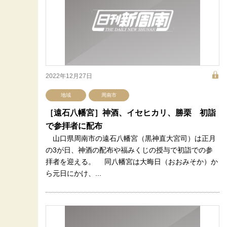
2022年12月27日
地域
周南市
［遠石八幡宮］神酒、イセヒカリ、勝栗 初詣
で参拝者に配布
山口県周南市の遠石八幡宮（黒神直大宮司）は正月
の3が日、神酒の配布や福みくじの授与で初詣での参
拝者を迎える。 同八幡宮は大晦日（おおみそか）か
ら元日にかけ、...