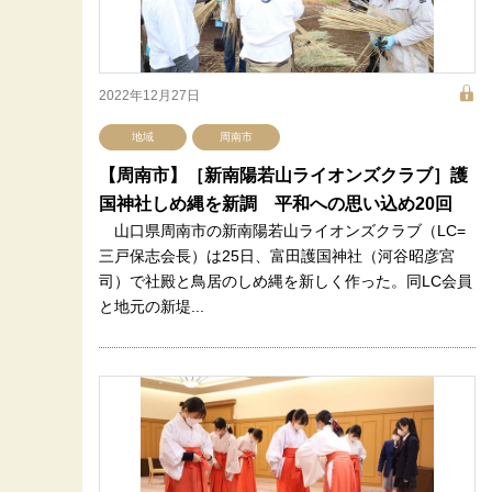
2022年12月27日
地域
周南市
【周南市】［新南陽若山ライオンズクラブ］護
国神社しめ縄を新調 平和への思い込め20回
山口県周南市の新南陽若山ライオンズクラブ（LC=
三戸保志会長）は25日、富田護国神社（河谷昭彦宮
司）で社殿と鳥居のしめ縄を新しく作った。同LC会員
と地元の新堤...