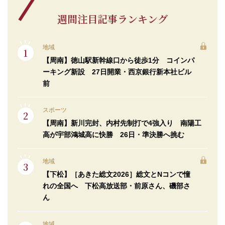
週間注目記事ランキング
地域
【周南】徳山駅新幹線口から徒歩1分 コインパ
ーキング新設 27日開業・西京銀行新本社ビル
前
スポーツ
【周南】新川完封、内村先制打で4強入り 南陽工
高が宇部鴻城高に快勝 26日・準決勝へ挑む
地域
【下松】［あきた総文2026］総文とNコンで憧
れの全国へ 下松高放送部・前原さん、磯部さ
ん
地域