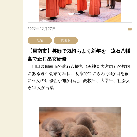
2022年12月27日
地域
周南市
【周南市】笑顔で気持ちよく新年を 遠石八幡
宮で正月巫女研修
山口県周南市の遠石八幡宮（黒神直大宮司）の境内
にある遠石会館で25日、初詣ででにぎわう3が日を前
に巫女の研修会が開かれた。高校生、大学生、社会人
ら13人が言葉...