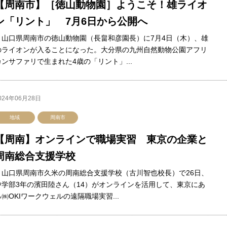
【周南市】［徳山動物園］ようこそ！雄ライオ
ン「リント」 7月6日から公開へ
山口県周南市の徳山動物園（長畠和彦園長）に7月4日（木）、雄
のライオンが入ることになった。大分県の九州自然動物公園アフリ
カンサファリで生まれた4歳の「リント」...
024年06月28日
地域
周南市
【周南】オンラインで職場実習 東京の企業と
周南総合支援学校
山口県周南市久米の周南総合支援学校（古川智也校長）で26日、
中学部3年の濱田陸さん（14）がオンラインを活用して、東京にあ
る㈱OKIワークウェルの遠隔職場実習...