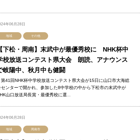
024年06月28日
地域
その他
【下松・周南】末武中が最優秀校に NHK杯中
学校放送コンテスト県大会 朗読、アナウンス
で岐陽中、秋月中も健闘
第41回NHK杯中学校放送コンテスト県大会が15日に山口市大海総
合センターで開かれ、参加した8中学校の中から下松市の末武中が
NHK山口放送局長賞・最優秀校に選...
024年06月28日
地域
周南市