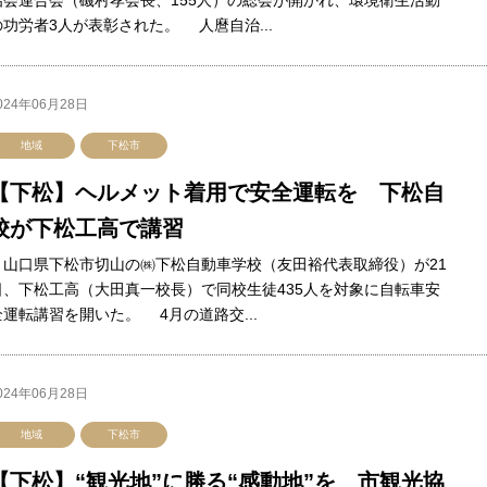
治会連合会（磯村孝会長、155人）の総会が開かれ、環境衛生活動
の功労者3人が表彰された。 人麿自治...
024年06月28日
地域
下松市
【下松】ヘルメット着用で安全運転を 下松自
校が下松工高で講習
山口県下松市切山の㈱下松自動車学校（友田裕代表取締役）が21
日、下松工高（大田真一校長）で同校生徒435人を対象に自転車安
全運転講習を開いた。 4月の道路交...
024年06月28日
地域
下松市
【下松】“観光地”に勝る“感動地”を 市観光協