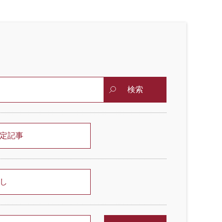
検索
定記事
し