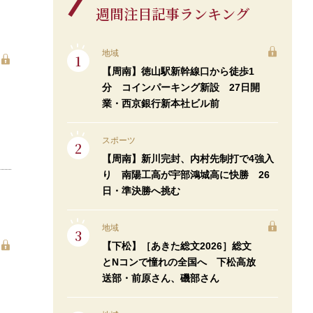
週間注目記事ランキング
地域
【周南】徳山駅新幹線口から徒歩1
分 コインパーキング新設 27日開
業・西京銀行新本社ビル前
スポーツ
【周南】新川完封、内村先制打で4強入
り 南陽工高が宇部鴻城高に快勝 26
日・準決勝へ挑む
地域
【下松】［あきた総文2026］総文
とNコンで憧れの全国へ 下松高放
送部・前原さん、磯部さん