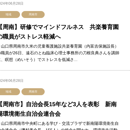
024年06月28日
地域
周南市
【周南】研修でマインドフルネス 共楽養育園
の職員がストレス軽減へ
山口県周南市久米の児童養護施設共楽養育園（内富吉保施設長）
の職員が26日、遠石のとね臨床心理士事務所の刀根良典さんを講師
に、瞑想（めいそう）でストレスを低減さ...
024年06月28日
地域
周南市
【周南市】自治会長15年など3人を表彰 新南
陽環境衛生自治会連合会
山口県周南市中央町にある学び・交流プラザで新南陽環境衛生自