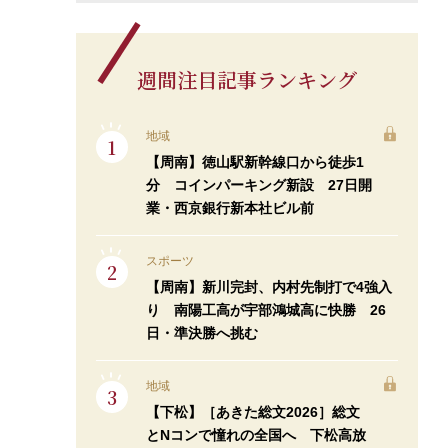
週間注目記事ランキング
地域
【周南】徳山駅新幹線口から徒歩1
分 コインパーキング新設 27日開
業・西京銀行新本社ビル前
スポーツ
【周南】新川完封、内村先制打で4強入
り 南陽工高が宇部鴻城高に快勝 26
日・準決勝へ挑む
地域
【下松】［あきた総文2026］総文
とNコンで憧れの全国へ 下松高放