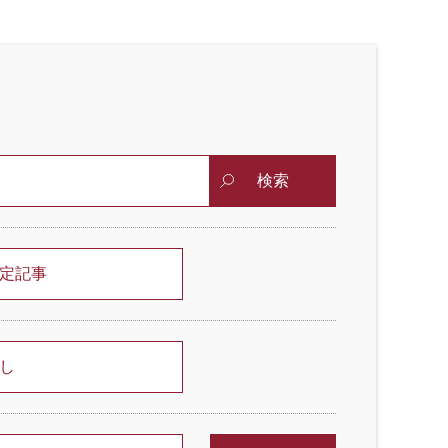
検索
定記事
し