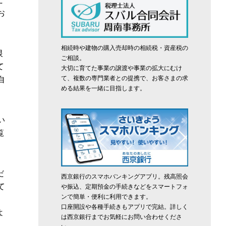
お
相続時や建物の購入売却時の相続税・資産税の
恨
ご相談。
て
大切に育てた事業の譲渡や事業の拡大にむけ
て、複数の専門業者との提携で、お客さまの求
自
める結果を一緒に目指します。
い
覧
だ
西京銀行のスマホバンキングアプリ。残高照会
て
や振込、定期預金の手続きなどをスマートフォ
ンで簡単・便利に利用できます。
。
口座開設や各種手続きもアプリで完結。詳しく
よ
は西京銀行までお気軽にお問い合わせくださ