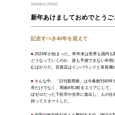
2024年01月05日
新年あけましておめでとうご
記念すべき40年を迎えて
■
2024年が始まった。昨年末は世界も国内
どうなっていくのか、誰も予測できない年明
むばかりだ。百貨店はインバウンドと富裕層
■
そんな中、「日刊新周南」は今春創刊40年
市だけでなく、周南4市2町をエリアにして
ぼゼロだった下松市や光市に進出し、人の往
持ってスタートした。
■
全国の地方紙が次々と廃刊する中、雑誌の