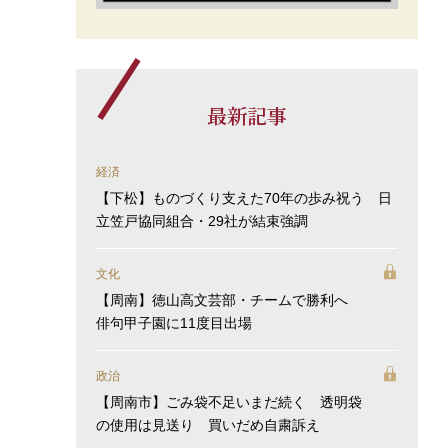
最新記事
経済
【下松】ものづくり支えた70年の歩み祝う 日
立笠戸協同組合・29社が結束強調
文化
【周南】徳山高文芸部・チームで勝利へ
俳句甲子園に11度目出場
政治
【周南市】ごみ袋不足いまだ続く 透明袋
の使用は見送り 買いだめ自粛訴え