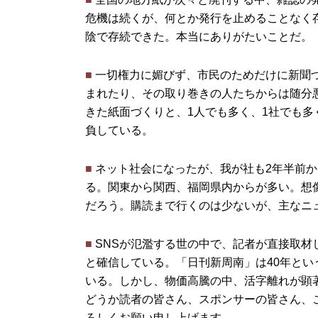
危機は続くが、何とか発行を止めることなく
陰で存続できた。本当にありがたいことだ。
■
一切権力に媚びず、市民のためだけに新聞
まれたり、その取り巻きの人たちからは随分
きた紙面づくりと、1人でも多く、1社でも
負している。
■
ネット社会になったが、我が社も2年半前か
る。関東から関西、福岡県内からが多い。想
だろう。購読まで行くのは少ないが、主なニ
■
SNSが氾濫する世の中で、記者が直接取材
と確信している。「日刊新周南」は40年と
いる。しかし、物価高騰の中、活字離れが顕
どうか読者の皆さん、スポンサーの皆さん、
ろしくお願い申し上げます。