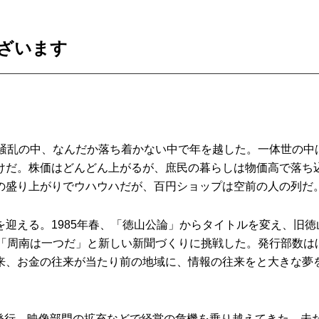
ざいます
も騒乱の中、なんだか落ち着かない中で年を越した。一体世の中
けだ。株価はどんどん上がるが、庶民の暮らしは物価高で落ち
の盛り上がりでウハウハだが、百円ショップは空前の人の列だ
を迎える。1985年春、「徳山公論」からタイトルを変え、旧徳
、「周南は一つだ」と新しい新聞づくりに挑戦した。発行部数は
来、お金の往来が当たり前の地域に、情報の往来をと大きな夢
発行、映像部門の拡充などで経営の危機を乗り越えてきた。未