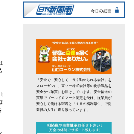
は
込
。
「安全で 安心して 長く勤められる会社」を
スローガンに、東ソー株式会社等の化学製品を
安全かつ確実にお届けしています。安全輸送の
山
実績でゴールドＧマーク認定を受け、従業員が
ほ
安心して働ける環境と「１５の福利厚生」で従
を
業員の人生に寄り添っています。
だ