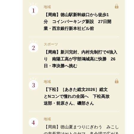
地域
【周南】徳山駅新幹線口から徒歩1
分 コインパーキング新設 27日開
業・西京銀行新本社ビル前
スポーツ
【周南】新川完封、内村先制打で4強入
り 南陽工高が宇部鴻城高に快勝 26
日・準決勝へ挑む
地域
【下松】［あきた総文2026］総文
とNコンで憧れの全国へ 下松高放
送部・前原さん、磯部さん
地域
【周南】徳山夏まつりにぎわう みこし
の市長賞は㈱トクヤマ 各会場で広がる