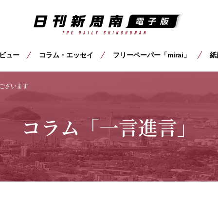
ビュー
コラム・エッセイ
フリーペーパー「mirai」
紙
ございます
コラム「一言進言」