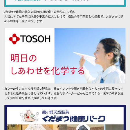
相続時や建物の購入売却時の相続税・資産税のご相談。
大切に育てた事業の譲渡や事業の拡大にむけて、複数の専門業者との提携で、お客さまの求
める結果を一緒に目指します。
東ソーが生み出す多種多様な製品は、社会インフラや耐久消費財など人々の生活に役立つさ
まざまな最終製品に使われています。総合化学メーカーだからこそできる、化学の革新を通
して持続可能な社会に貢献していきます。