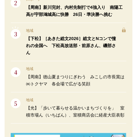
【周南】新川完封、内村先制打で4強入り 南陽工
高が宇部鴻城高に快勝 26日・準決勝へ挑む
地域
【下松】［あきた総文2026］総文とNコンで憧
れの全国へ 下松高放送部・前原さん、磯部さ
ん
地域
【周南】徳山夏まつりにぎわう みこしの市長賞は
㈱トクヤマ 各会場で広がる笑顔
地域
【光】「歩いて暮らせる温かいまちづくりを」 室
積市場ん（いちばん）、室積商店会に経産大臣表彰