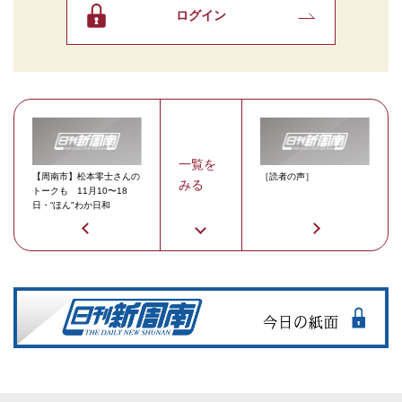
ログイン
一覧を
【周南市】松本零士さんの
［読者の声］
みる
トークも 11月10〜18
日・“ほん"わか日和