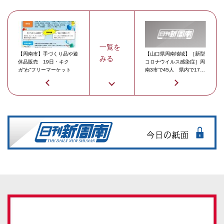
一覧を
【周南市】手づくり品や遊
【山口県周南地域】［新型
みる
休品販売 19日・キク
コロナウイルス感染症］周
ガ“わ”フリーマーケット
南3市で45人 県内で171
人が感染