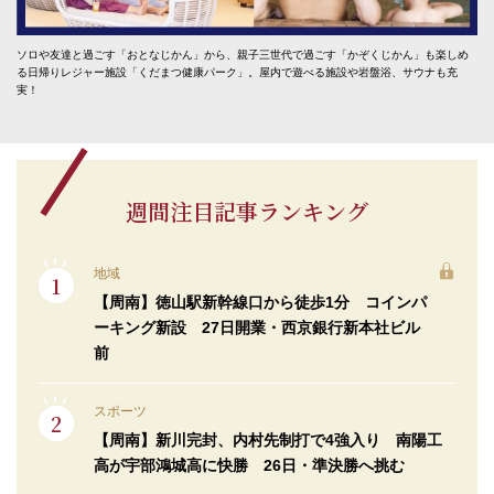
ソロや友達と過ごす「おとなじかん」から、親子三世代で過ごす「かぞくじかん」も楽しめ
る日帰りレジャー施設「くだまつ健康パーク」。屋内で遊べる施設や岩盤浴、サウナも充
実！
週間注目記事ランキング
地域
【周南】徳山駅新幹線口から徒歩1分 コインパ
ーキング新設 27日開業・西京銀行新本社ビル
前
スポーツ
【周南】新川完封、内村先制打で4強入り 南陽工
高が宇部鴻城高に快勝 26日・準決勝へ挑む