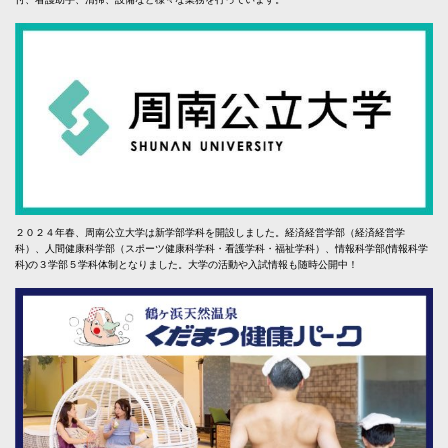
２０２４年春、周南公立大学は新学部学科を開設しました。経済経営学部（経済経営学
科）、人間健康科学部（スポーツ健康科学科・看護学科・福祉学科）、情報科学部(情報科学
科)の３学部５学科体制となりました。大学の活動や入試情報も随時公開中！