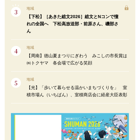
地域
【下松】［あきた総文2026］総文とNコンで憧
れの全国へ 下松高放送部・前原さん、磯部さ
ん
地域
【周南】徳山夏まつりにぎわう みこしの市長賞は
㈱トクヤマ 各会場で広がる笑顔
地域
【光】「歩いて暮らせる温かいまちづくりを」 室
積市場ん（いちばん）、室積商店会に経産大臣表彰