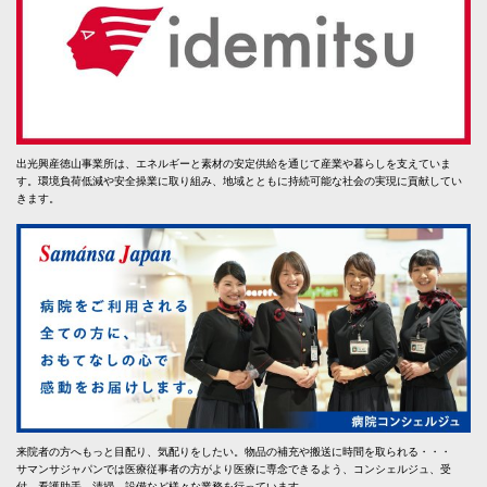
出光興産徳山事業所は、エネルギーと素材の安定供給を通じて産業や暮らしを支えていま
す。環境負荷低減や安全操業に取り組み、地域とともに持続可能な社会の実現に貢献してい
きます。
来院者の方へもっと目配り、気配りをしたい。物品の補充や搬送に時間を取られる・・・
サマンサジャパンでは医療従事者の方がより医療に専念できるよう、コンシェルジュ、受
付、看護助手、清掃、設備など様々な業務を行っています。