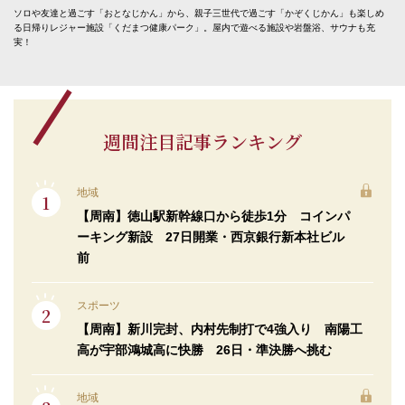
ソロや友達と過ごす「おとなじかん」から、親子三世代で過ごす「かぞくじかん」も楽しめ
る日帰りレジャー施設「くだまつ健康パーク」。屋内で遊べる施設や岩盤浴、サウナも充
実！
週間注目記事ランキング
地域
【周南】徳山駅新幹線口から徒歩1分 コインパ
ーキング新設 27日開業・西京銀行新本社ビル
前
スポーツ
【周南】新川完封、内村先制打で4強入り 南陽工
高が宇部鴻城高に快勝 26日・準決勝へ挑む
地域