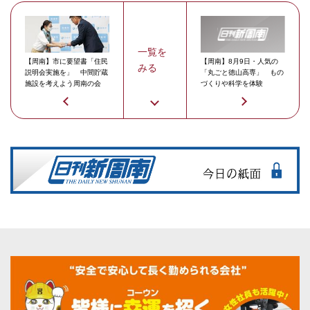
一覧を
【周南】市に要望書「住民
【周南】8月9日・人気の
みる
説明会実施を」 中間貯蔵
「丸ごと徳山高専」 もの
施設を考えよう周南の会
づくりや科学を体験