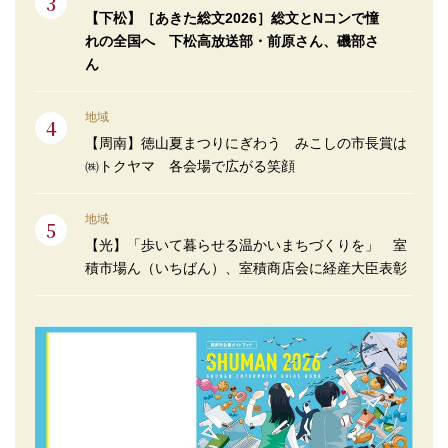
【下松】［あきた総文2026］総文とNコンで憧
れの全国へ 下松高放送部・前原さん、磯部さ
ん
地域
【周南】徳山夏まつりにぎわう みこしの市長賞は
㈱トクヤマ 各会場で広がる笑顔
地域
【光】「歩いて暮らせる温かいまちづくりを」 室
積市場ん（いちばん）、室積商店会に経産大臣表彰