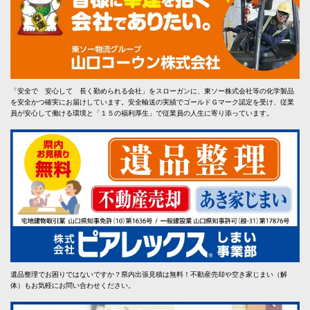
「安全で 安心して 長く勤められる会社」をスローガンに、東ソー株式会社等の化学製品
を安全かつ確実にお届けしています。安全輸送の実績でゴールドＧマーク認定を受け、従業
員が安心して働ける環境と「１５の福利厚生」で従業員の人生に寄り添っています。
遺品整理でお困りではないですか？県内出張見積は無料！不動産売却や空き家じまい（解
体）もお気軽にお問い合わせください。