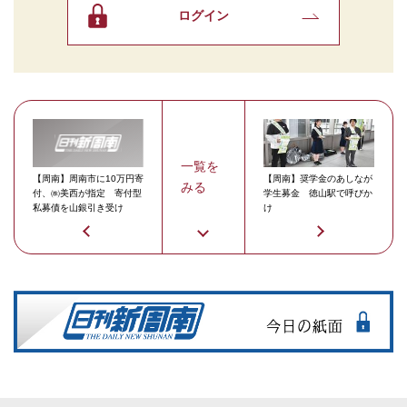
ログイン
一覧を
【周南】周南市に10万円寄
【周南】奨学金のあしなが
みる
付、㈱美西が指定 寄付型
学生募金 徳山駅で呼びか
私募債を山銀引き受け
け