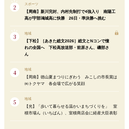
スポーツ
【周南】新川完封、内村先制打で4強入り 南陽工
高が宇部鴻城高に快勝 26日・準決勝へ挑む
地域
【下松】［あきた総文2026］総文とNコンで憧
れの全国へ 下松高放送部・前原さん、磯部さ
ん
地域
【周南】徳山夏まつりにぎわう みこしの市長賞は
㈱トクヤマ 各会場で広がる笑顔
地域
【光】「歩いて暮らせる温かいまちづくりを」 室
積市場ん（いちばん）、室積商店会に経産大臣表彰