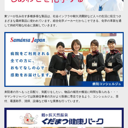
東ソーが生み出す多種多様な製品は、社会インフラや耐久消費財など人々の生活に役立つさ
まざまな最終製品に使われています。総合化学メーカーだからこそできる、化学の革新を通
して持続可能な社会に貢献していきます。
来院者の方へもっと目配り、気配りをしたい。物品の補充や搬送に時間を取られる・・・
サマンサジャパンでは医療従事者の方がより医療に専念できるよう、コンシェルジュ、受
付、看護助手、清掃、設備など様々な業務を行っています。