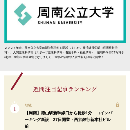
２０２４年春、周南公立大学は新学部学科を開設しました。経済経営学部（経済経営学
科）、人間健康科学部（スポーツ健康科学科・看護学科・福祉学科）、情報科学部(情報科学
科)の３学部５学科体制となりました。大学の活動や入試情報も随時公開中！
週間注目記事ランキング
地域
【周南】徳山駅新幹線口から徒歩1分 コインパ
ーキング新設 27日開業・西京銀行新本社ビル
前