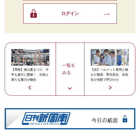
ログイン
一覧を
【周南】徳山夏まつり、今
【光】ヘルメット着用と鍵
みる
年も盛大に開催！ 伝統と
かけ徹底 聖光高生、光高
新たな魅力が融合
生が光駅で呼びかけ