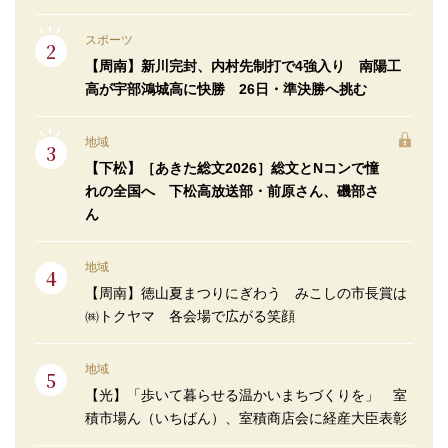
スポーツ
【周南】新川完封、内村先制打で4強入り 南陽工
高が宇部鴻城高に快勝 26日・準決勝へ挑む
地域
【下松】［あきた総文2026］総文とNコンで憧
れの全国へ 下松高放送部・前原さん、磯部さ
ん
地域
【周南】徳山夏まつりにぎわう みこしの市長賞は
㈱トクヤマ 各会場で広がる笑顔
地域
【光】「歩いて暮らせる温かいまちづくりを」 室
積市場ん（いちばん）、室積商店会に経産大臣表彰