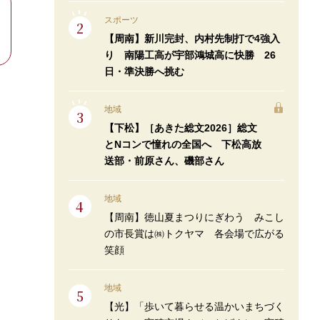
スポーツ
【周南】新川完封、内村先制打で4強入
り 南陽工高が宇部鴻城高に快勝 26
日・準決勝へ挑む
地域
【下松】［あきた総文2026］総文
とNコンで憧れの全国へ 下松高放
送部・前原さん、磯部さん
地域
【周南】徳山夏まつりにぎわう みこし
の市長賞は㈱トクヤマ 各会場で広がる
笑顔
地域
【光】「歩いて暮らせる温かいまちづく