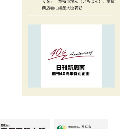
りを」 室積市場ん（いちばん）、室積
商店会に経産大臣表彰