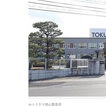
㈱トクヤマ徳山製造所