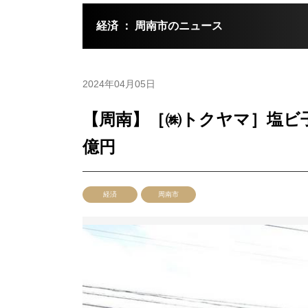
経済 ： 周南市のニュース
2024年04月05日
【周南】［㈱トクヤマ］塩ビ
億円
経済
周南市