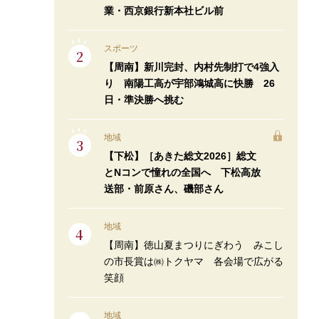
業・西京銀行新本社ビル前
スポーツ
【周南】新川完封、内村先制打で4強入
り 南陽工高が宇部鴻城高に快勝 26
日・準決勝へ挑む
地域
【下松】［あきた総文2026］総文
とNコンで憧れの全国へ 下松高放
送部・前原さん、磯部さん
地域
【周南】徳山夏まつりにぎわう みこし
の市長賞は㈱トクヤマ 各会場で広がる
笑顔
地域