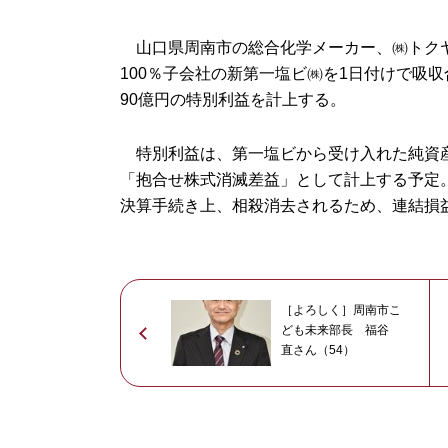
山口県周南市の総合化学メーカー、㈱トクヤ
100％子会社の新第一塩ビ㈱を1日付けで吸収
90億円の特別利益を計上する。
特別利益は、第一塩ビから受け入れた純資産
「抱合せ株式消滅差益」として計上する予定
決算手続き上、相殺消去されるため、連結損
［よろしく］周南市こ
ども未来部長 福谷
直さん（54）