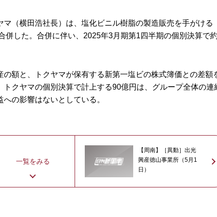
マ（横田浩社長）は、塩化ビニル樹脂の製造販売を手がける
合併した。合併に伴い、2025年3月期第1四半期の個別決算で
の額と、トクヤマが保有する新第一塩ビの株式簿価との差額
。トクヤマの個別決算で計上する90億円は、グループ全体の連
益への影響はないとしている。
【周南】［異動］出光
興産徳山事業所（5月1
一覧をみる
日）