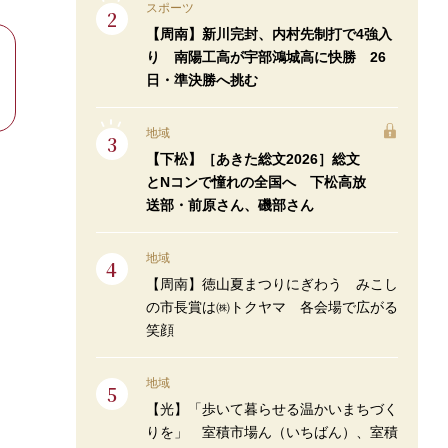
スポーツ
【周南】新川完封、内村先制打で4強入
り 南陽工高が宇部鴻城高に快勝 26
日・準決勝へ挑む
地域
【下松】［あきた総文2026］総文
とNコンで憧れの全国へ 下松高放
送部・前原さん、磯部さん
地域
【周南】徳山夏まつりにぎわう みこし
の市長賞は㈱トクヤマ 各会場で広がる
笑顔
地域
【光】「歩いて暮らせる温かいまちづく
りを」 室積市場ん（いちばん）、室積