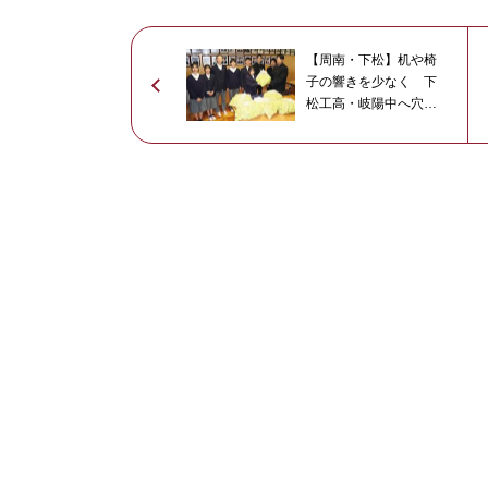
【周南・下松】机や椅
子の響きを少なく 下
松工高・岐陽中へ穴開
きボール1,100個制作