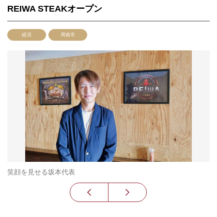
REIWA STEAKオープン
経済
周南市
笑顔を見せる坂本代表
サ