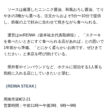
ソースは厳選したニンニク醤油、和風おろし醤油、てり
やきの3種から選べる。注文からおよそ5分〜10分で提供
し、鉄板の上で好みに合わせて焼きながら食べられる。
運営は㈱REIWA（坂本祐太代表取締役）。「ステーキ
を食べたいときにすぐ食べられる店があれば」との思いで
1年前から準備。「とにかく柔らかいお肉です。ぜひきて
ください」と来店を呼び掛けている。
県外客やインバウンドなど、ホテルに宿泊する1人客も
気軽に入れる店にしていきたいと望む。
［REIWA STEAK］
周南市栄町2-21
営業時間：午前11時〜午後3時、6時〜9時