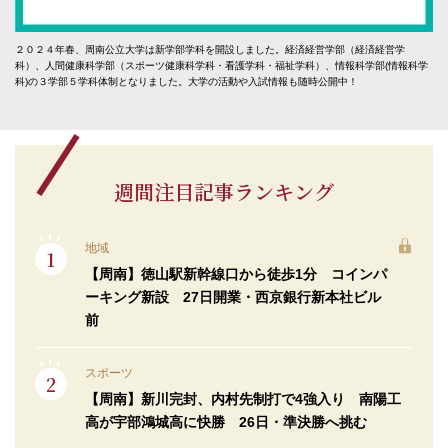
２０２４年春、周南公立大学は新学部学科を開設しました。経済経営学部（経済経営学
科）、人間健康科学部（スポーツ健康科学科・看護学科・福祉学科）、情報科学部(情報科学
科)の３学部５学科体制となりました。大学の活動や入試情報も随時公開中！
週間注目記事ランキング
地域
【周南】徳山駅新幹線口から徒歩1分 コインパ
ーキング新設 27日開業・西京銀行新本社ビル
前
スポーツ
【周南】新川完封、内村先制打で4強入り 南陽工
高が宇部鴻城高に快勝 26日・準決勝へ挑む