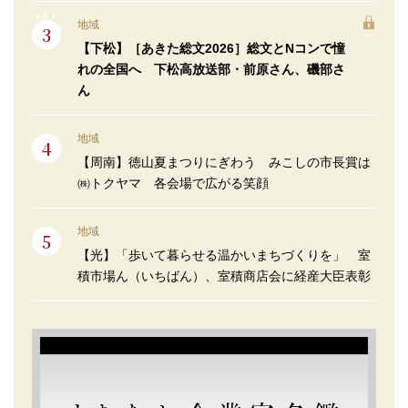
地域
【下松】［あきた総文2026］総文とNコンで憧
れの全国へ 下松高放送部・前原さん、磯部さ
ん
地域
【周南】徳山夏まつりにぎわう みこしの市長賞は
㈱トクヤマ 各会場で広がる笑顔
地域
【光】「歩いて暮らせる温かいまちづくりを」 室
積市場ん（いちばん）、室積商店会に経産大臣表彰