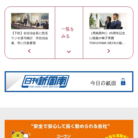
一覧を
【下松】全自治会長に防災
［周南西RC］45周年記念
みる
ラジオ貸与検討 市自治会
に植栽や椅子寄贈
連、市に行政要望
TOKUYAMA DECKの賑わ
い創出へ