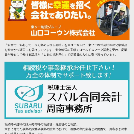
「安全で 安心して 長く勤められる会社」をスローガンに、東ソー株式会社等の化学製品
を安全かつ確実にお届けしています。安全輸送の実績でゴールドＧマーク認定を受け、従業
員が安心して働ける環境と「１５の福利厚生」で従業員の人生に寄り添っています。
相続時や建物の購入売却時の相続税・資産税のご相談。
大切に育てた事業の譲渡や事業の拡大にむけて、複数の専門業者との提携で、お客さまの求
める結果を一緒に目指します。