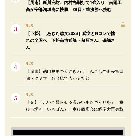
【周南】新川完封、内村先制打で4強入り 南陽工
高が宇部鴻城高に快勝 26日・準決勝へ挑む
地域
【下松】［あきた総文2026］総文とNコンで憧
れの全国へ 下松高放送部・前原さん、磯部さ
ん
地域
【周南】徳山夏まつりにぎわう みこしの市長賞は
㈱トクヤマ 各会場で広がる笑顔
地域
【光】「歩いて暮らせる温かいまちづくりを」 室
積市場ん（いちばん）、室積商店会に経産大臣表彰