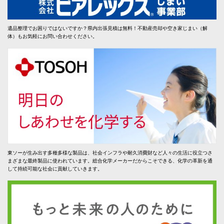
遺品整理でお困りではないですか？県内出張見積は無料！不動産売却や空き家じまい（解
体）もお気軽にお問い合わせください。
東ソーが生み出す多種多様な製品は、社会インフラや耐久消費財など人々の生活に役立つさ
まざまな最終製品に使われています。総合化学メーカーだからこそできる、化学の革新を通
して持続可能な社会に貢献していきます。