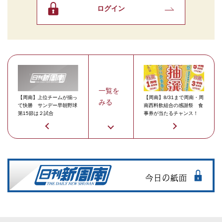
ログイン
一覧を
【周南】上位チームが揃っ
【周南】8/31まで周南・周
みる
て快勝 サンデー早朝野球
南西料飲組合の感謝祭 食
第15節は２試合
事券が当たるチャンス！