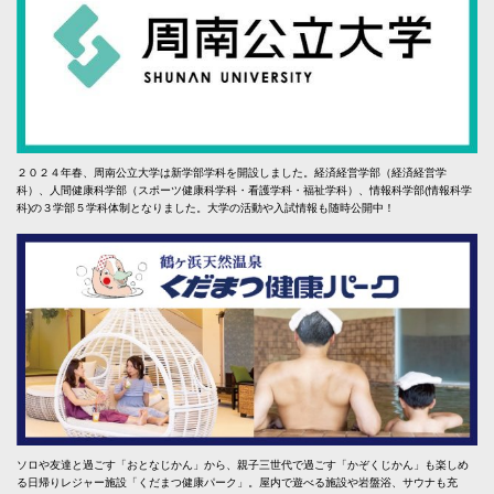
２０２４年春、周南公立大学は新学部学科を開設しました。経済経営学部（経済経営学
科）、人間健康科学部（スポーツ健康科学科・看護学科・福祉学科）、情報科学部(情報科学
科)の３学部５学科体制となりました。大学の活動や入試情報も随時公開中！
ソロや友達と過ごす「おとなじかん」から、親子三世代で過ごす「かぞくじかん」も楽しめ
る日帰りレジャー施設「くだまつ健康パーク」。屋内で遊べる施設や岩盤浴、サウナも充