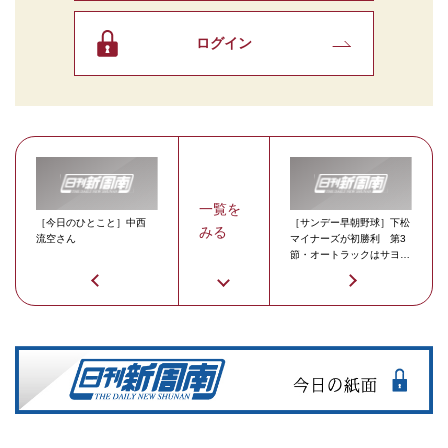
ログイン
一覧を
［今日のひとこと］中西
［サンデー早朝野球］下松
みる
流空さん
マイナーズが初勝利 第3
節・オートラックはサヨナ
ラ