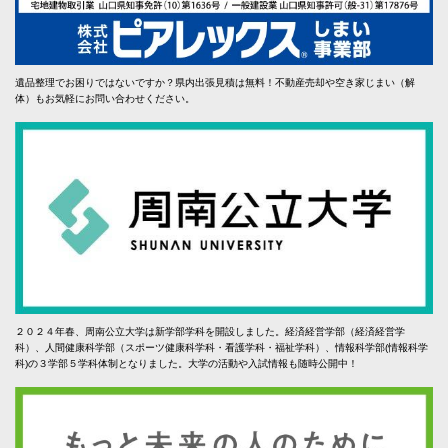
遺品整理でお困りではないですか？県内出張見積は無料！不動産売却や空き家じまい（解
体）もお気軽にお問い合わせください。
２０２４年春、周南公立大学は新学部学科を開設しました。経済経営学部（経済経営学
科）、人間健康科学部（スポーツ健康科学科・看護学科・福祉学科）、情報科学部(情報科学
科)の３学部５学科体制となりました。大学の活動や入試情報も随時公開中！