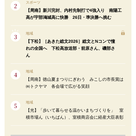
スポーツ
【周南】新川完封、内村先制打で4強入り 南陽工
高が宇部鴻城高に快勝 26日・準決勝へ挑む
地域
【下松】［あきた総文2026］総文とNコンで憧
れの全国へ 下松高放送部・前原さん、磯部さ
ん
地域
【周南】徳山夏まつりにぎわう みこしの市長賞は
㈱トクヤマ 各会場で広がる笑顔
地域
【光】「歩いて暮らせる温かいまちづくりを」 室
積市場ん（いちばん）、室積商店会に経産大臣表彰