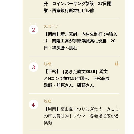
分 コインパーキング新設 27日開
業・西京銀行新本社ビル前
スポーツ
【周南】新川完封、内村先制打で4強入
り 南陽工高が宇部鴻城高に快勝 26
日・準決勝へ挑む
地域
【下松】［あきた総文2026］総文
とNコンで憧れの全国へ 下松高放
送部・前原さん、磯部さん
地域
【周南】徳山夏まつりにぎわう みこし
の市長賞は㈱トクヤマ 各会場で広がる
笑顔