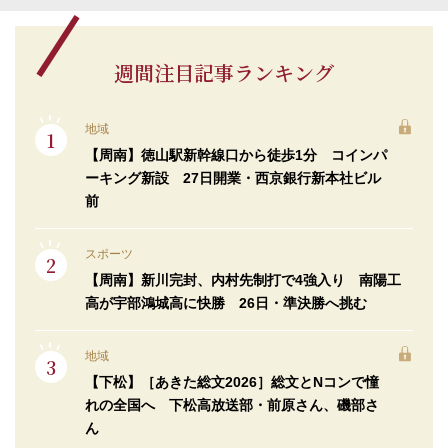
週間注目記事ランキング
地域
【周南】徳山駅新幹線口から徒歩1分 コインパ
ーキング新設 27日開業・西京銀行新本社ビル
前
スポーツ
【周南】新川完封、内村先制打で4強入り 南陽工
高が宇部鴻城高に快勝 26日・準決勝へ挑む
地域
【下松】［あきた総文2026］総文とNコンで憧
れの全国へ 下松高放送部・前原さん、磯部さ
ん