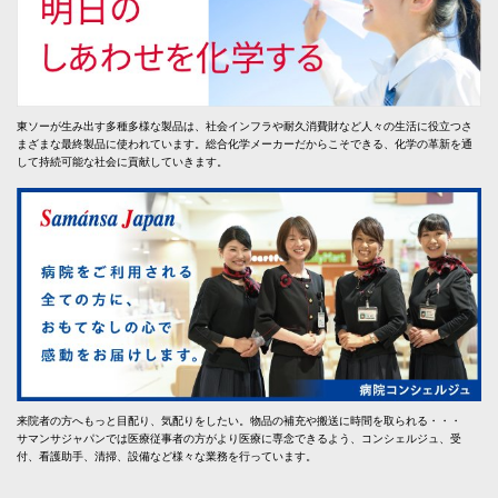
東ソーが生み出す多種多様な製品は、社会インフラや耐久消費財など人々の生活に役立つさ
まざまな最終製品に使われています。総合化学メーカーだからこそできる、化学の革新を通
して持続可能な社会に貢献していきます。
来院者の方へもっと目配り、気配りをしたい。物品の補充や搬送に時間を取られる・・・
サマンサジャパンでは医療従事者の方がより医療に専念できるよう、コンシェルジュ、受
付、看護助手、清掃、設備など様々な業務を行っています。