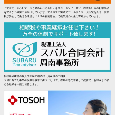
「安全で 安心して 長く勤められる会社」をスローガンに、東ソー株式会社等の化学製品
を安全かつ確実にお届けしています。安全輸送の実績でゴールドＧマーク認定を受け、従業
員が安心して働ける環境と「１５の福利厚生」で従業員の人生に寄り添っています。
相続時や建物の購入売却時の相続税・資産税のご相談。
大切に育てた事業の譲渡や事業の拡大にむけて、複数の専門業者との提携で、お客さまの求
める結果を一緒に目指します。