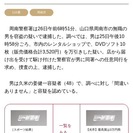
110番
周南市
周南警察署は26日午前6時51分、山口県周南市の無職の
男を窃盗の疑いで逮捕した。調べでは、男は25日午後10
時58分ごろ、市内のレンタルショップで、DVDソフト10
枚（販売価格合計3,520円）を万引きした疑い。店から届
け出を受けて駆け付けた警察官が男に同署への任意同行を
求め、捜査の上、逮捕した。
男は久米の姜健一容疑者（48）で、調べに対し「間違い
ありません」と容疑を認めている。
一覧を
［スポーツ結果］
【光市】最高賞は3万円商
みる