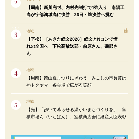
【周南】新川完封、内村先制打で4強入り 南陽工
高が宇部鴻城高に快勝 26日・準決勝へ挑む
地域
【下松】［あきた総文2026］総文とNコンで憧
れの全国へ 下松高放送部・前原さん、磯部さ
ん
地域
【周南】徳山夏まつりにぎわう みこしの市長賞は
㈱トクヤマ 各会場で広がる笑顔
地域
【光】「歩いて暮らせる温かいまちづくりを」 室
積市場ん（いちばん）、室積商店会に経産大臣表彰