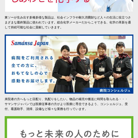
東ソーが生み出す多種多様な製品は、社会インフラや耐久消費財など人々の生活に役立つさ
まざまな最終製品に使われています。総合化学メーカーだからこそできる、化学の革新を通
して持続可能な社会に貢献していきます。
来院者の方へもっと目配り、気配りをしたい。物品の補充や搬送に時間を取られる・・・
サマンサジャパンでは医療従事者の方がより医療に専念できるよう、コンシェルジュ、受
付、看護助手、清掃、設備など様々な業務を行っています。