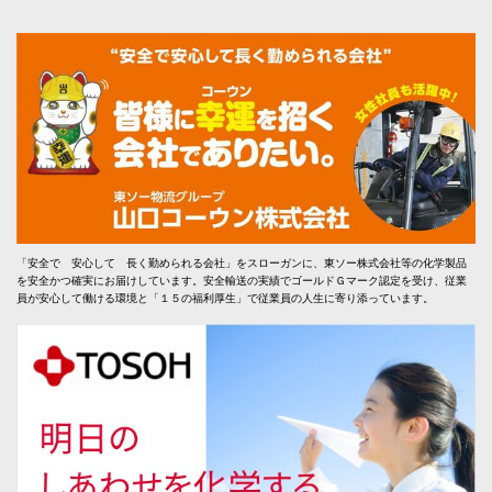
「安全で 安心して 長く勤められる会社」をスローガンに、東ソー株式会社等の化学製品
を安全かつ確実にお届けしています。安全輸送の実績でゴールドＧマーク認定を受け、従業
員が安心して働ける環境と「１５の福利厚生」で従業員の人生に寄り添っています。