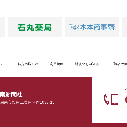
シー
特定商取引法
利用規約
購読のお申込み
「読者の
南新聞社
口県周南市栗屋二葉屋開作1035-18