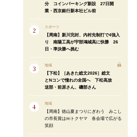
分 コインパーキング新設 27日開
業・西京銀行新本社ビル前
スポーツ
【周南】新川完封、内村先制打で4強入
り 南陽工高が宇部鴻城高に快勝 26
日・準決勝へ挑む
地域
【下松】［あきた総文2026］総文
とNコンで憧れの全国へ 下松高放
送部・前原さん、磯部さん
地域
【周南】徳山夏まつりにぎわう みこし
の市長賞は㈱トクヤマ 各会場で広がる
笑顔