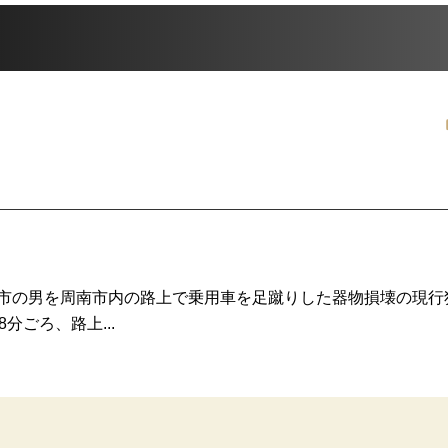
宮市の男を周南市内の路上で乗用車を足蹴りした器物損壊の現行
分ごろ、路上...