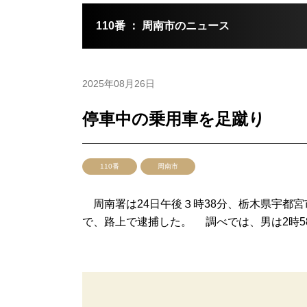
110番 ： 周南市のニュース
2025年08月26日
停車中の乗用車を足蹴り
110番
周南市
周南署は24日午後３時38分、栃木県宇都
で、路上で逮捕した。 調べでは、男は2時58