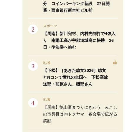
分 コインパーキング新設 27日開
業・西京銀行新本社ビル前
スポーツ
【周南】新川完封、内村先制打で4強入
り 南陽工高が宇部鴻城高に快勝 26
日・準決勝へ挑む
地域
【下松】［あきた総文2026］総文
とNコンで憧れの全国へ 下松高放
送部・前原さん、磯部さん
地域
【周南】徳山夏まつりにぎわう みこし
の市長賞は㈱トクヤマ 各会場で広がる
笑顔