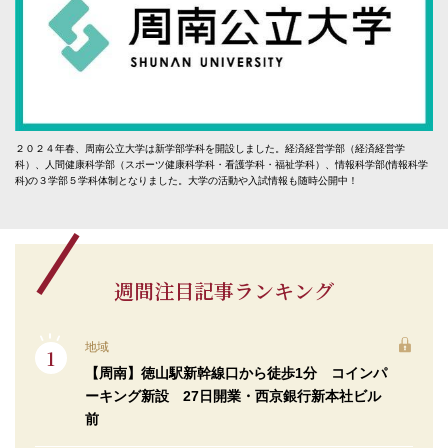
２０２４年春、周南公立大学は新学部学科を開設しました。経済経営学部（経済経営学
科）、人間健康科学部（スポーツ健康科学科・看護学科・福祉学科）、情報科学部(情報科学
科)の３学部５学科体制となりました。大学の活動や入試情報も随時公開中！
週間注目記事ランキング
地域
【周南】徳山駅新幹線口から徒歩1分 コインパ
ーキング新設 27日開業・西京銀行新本社ビル
前