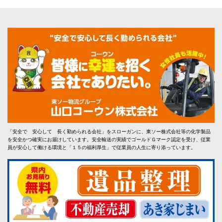
「安全で 安心して 長く勤められる会社」をスローガンに、東ソー株式会社等の化学製品
を安全かつ確実にお届けしています。安全輸送の実績でゴールドＧマーク認定を受け、従業
員が安心して働ける環境と「１５の福利厚生」で従業員の人生に寄り添っています。