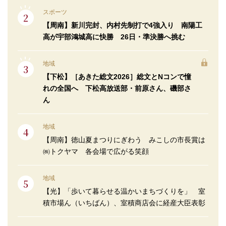
スポーツ
【周南】新川完封、内村先制打で4強入り 南陽工
高が宇部鴻城高に快勝 26日・準決勝へ挑む
地域
【下松】［あきた総文2026］総文とNコンで憧
れの全国へ 下松高放送部・前原さん、磯部さ
ん
地域
【周南】徳山夏まつりにぎわう みこしの市長賞は
㈱トクヤマ 各会場で広がる笑顔
地域
【光】「歩いて暮らせる温かいまちづくりを」 室
積市場ん（いちばん）、室積商店会に経産大臣表彰