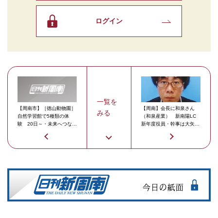
ログイン
一覧を
【周南市】［徳山動物園］
【周南】会長に和泉さん
みる
自然学習館で5種類の体
（和泉産業） 新南陽LC
験 20日～・未来へつなぐ
新年度役員・幹事は大矢さ
工作教室
ん