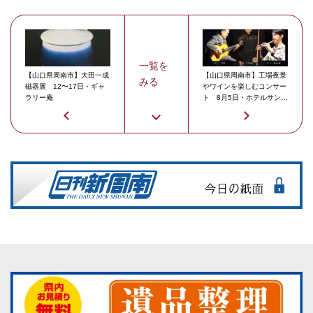
一覧を
【山口県周南市】大田一成
【山口県周南市】工場夜景
みる
磁器展 12〜17日・ギャ
やワインを楽しむコンサー
ラリー庵
ト 8月5日・ホテルサンル
ート徳山