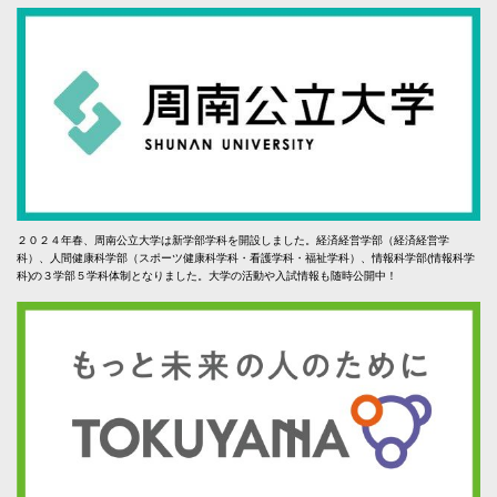
２０２４年春、周南公立大学は新学部学科を開設しました。経済経営学部（経済経営学
科）、人間健康科学部（スポーツ健康科学科・看護学科・福祉学科）、情報科学部(情報科学
科)の３学部５学科体制となりました。大学の活動や入試情報も随時公開中！