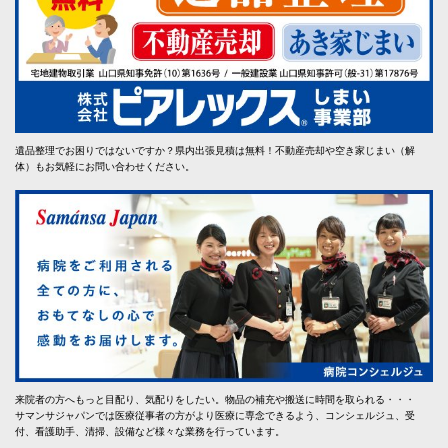
遺品整理でお困りではないですか？県内出張見積は無料！不動産売却や空き家じまい（解
体）もお気軽にお問い合わせください。
来院者の方へもっと目配り、気配りをしたい。物品の補充や搬送に時間を取られる・・・
サマンサジャパンでは医療従事者の方がより医療に専念できるよう、コンシェルジュ、受
付、看護助手、清掃、設備など様々な業務を行っています。