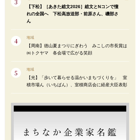
【下松】［あきた総文2026］総文とNコンで憧
れの全国へ 下松高放送部・前原さん、磯部さ
ん
地域
【周南】徳山夏まつりにぎわう みこしの市長賞は
㈱トクヤマ 各会場で広がる笑顔
地域
【光】「歩いて暮らせる温かいまちづくりを」 室
積市場ん（いちばん）、室積商店会に経産大臣表彰