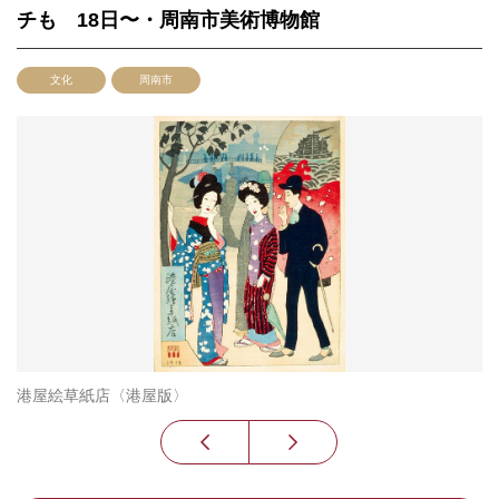
チも 18日〜・周南市美術博物館
文化
周南市
港屋絵草紙店〈港屋版〉
「