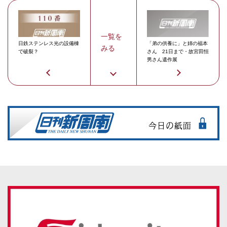
一覧を
日鉄ステンレス光の設備棟
「弟の供養に」と姉の福本
みる
で破裂？
さん 21日まで・故宮田恒
男さん遺作展