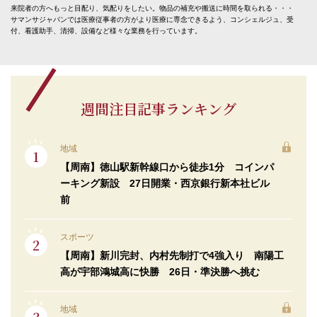
来院者の方へもっと目配り、気配りをしたい。物品の補充や搬送に時間を取られる・・・
サマンサジャパンでは医療従事者の方がより医療に専念できるよう、コンシェルジュ、受
付、看護助手、清掃、設備など様々な業務を行っています。
週間注目記事ランキング
地域
【周南】徳山駅新幹線口から徒歩1分 コインパ
ーキング新設 27日開業・西京銀行新本社ビル
前
スポーツ
【周南】新川完封、内村先制打で4強入り 南陽工
高が宇部鴻城高に快勝 26日・準決勝へ挑む
地域