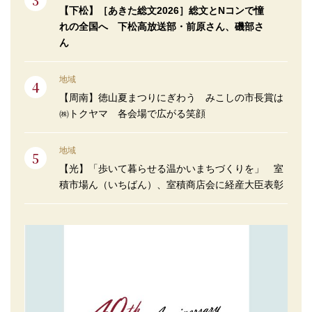
【下松】［あきた総文2026］総文とNコンで憧
れの全国へ 下松高放送部・前原さん、磯部さ
ん
地域
【周南】徳山夏まつりにぎわう みこしの市長賞は
㈱トクヤマ 各会場で広がる笑顔
地域
【光】「歩いて暮らせる温かいまちづくりを」 室
積市場ん（いちばん）、室積商店会に経産大臣表彰