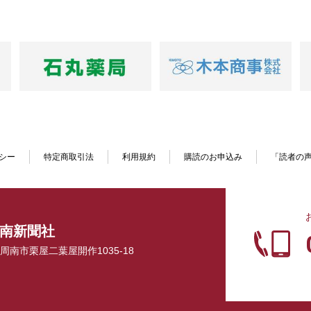
シー
特定商取引法
利用規約
購読のお申込み
「読者の
南新聞社
口県周南市栗屋二葉屋開作1035-18