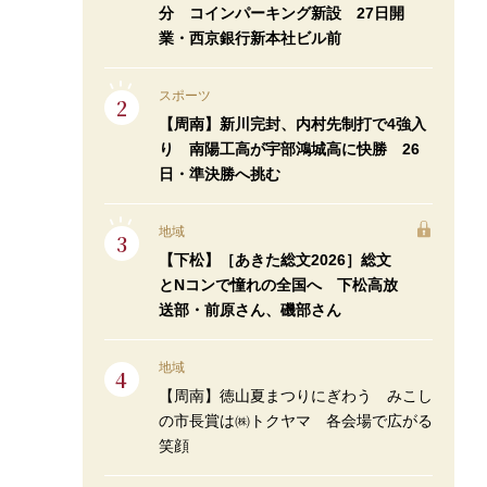
分 コインパーキング新設 27日開
業・西京銀行新本社ビル前
スポーツ
【周南】新川完封、内村先制打で4強入
り 南陽工高が宇部鴻城高に快勝 26
日・準決勝へ挑む
地域
【下松】［あきた総文2026］総文
とNコンで憧れの全国へ 下松高放
送部・前原さん、磯部さん
地域
【周南】徳山夏まつりにぎわう みこし
の市長賞は㈱トクヤマ 各会場で広がる
笑顔