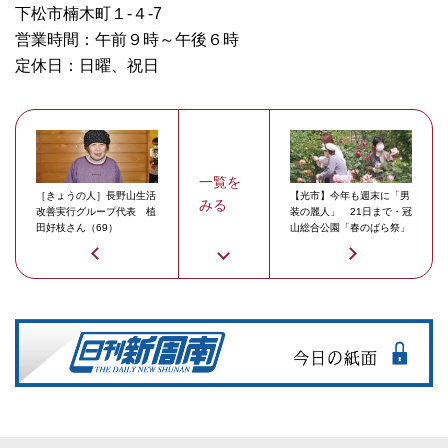
下松市楠木町１-４-7
営業時間：午前９時～午後６時
定休日：日曜、祝日
一覧を
［きょうの人］長野山生活
【光市】今年も週末に「男
みる
改善実行グループ代表 植
装の麗人」 21日まで・冠
田好枝さん（69）
山総合公園「春のばら祭」