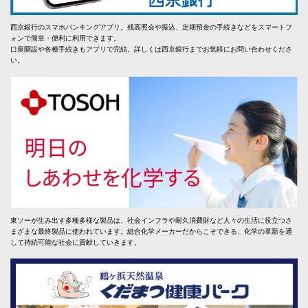
西京銀行のスマホバンキングアプリ。残高照会や振込、定期預金の手続きなどをスマートフ
ォンで簡単・便利に利用できます。
口座開設や各種手続きもアプリで完結。詳しくは西京銀行までお気軽にお問い合わせくださ
い。
東ソーが生み出す多種多様な製品は、社会インフラや耐久消費財など人々の生活に役立つさ
まざまな最終製品に使われています。総合化学メーカーだからこそできる、化学の革新を通
して持続可能な社会に貢献していきます。