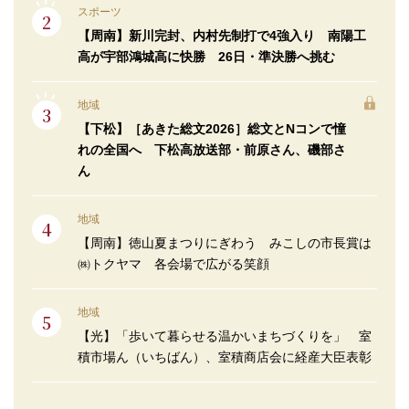
スポーツ
【周南】新川完封、内村先制打で4強入り 南陽工
高が宇部鴻城高に快勝 26日・準決勝へ挑む
地域
【下松】［あきた総文2026］総文とNコンで憧
れの全国へ 下松高放送部・前原さん、磯部さ
ん
地域
【周南】徳山夏まつりにぎわう みこしの市長賞は
㈱トクヤマ 各会場で広がる笑顔
地域
【光】「歩いて暮らせる温かいまちづくりを」 室
積市場ん（いちばん）、室積商店会に経産大臣表彰