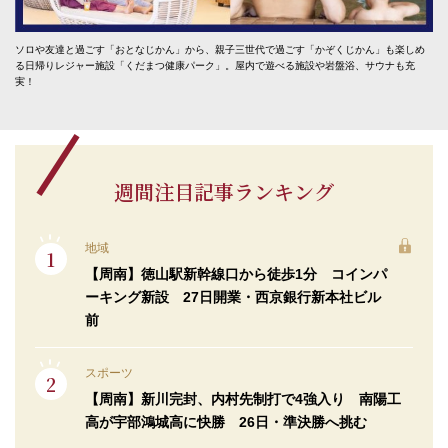
ソロや友達と過ごす「おとなじかん」から、親子三世代で過ごす「かぞくじかん」も楽しめ
る日帰りレジャー施設「くだまつ健康パーク」。屋内で遊べる施設や岩盤浴、サウナも充
実！
週間注目記事ランキング
地域
【周南】徳山駅新幹線口から徒歩1分 コインパ
ーキング新設 27日開業・西京銀行新本社ビル
前
スポーツ
【周南】新川完封、内村先制打で4強入り 南陽工
高が宇部鴻城高に快勝 26日・準決勝へ挑む