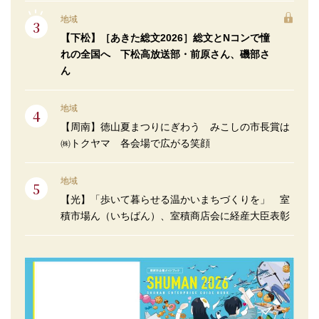
地域
【下松】［あきた総文2026］総文とNコンで憧
れの全国へ 下松高放送部・前原さん、磯部さ
ん
地域
【周南】徳山夏まつりにぎわう みこしの市長賞は
㈱トクヤマ 各会場で広がる笑顔
地域
【光】「歩いて暮らせる温かいまちづくりを」 室
積市場ん（いちばん）、室積商店会に経産大臣表彰