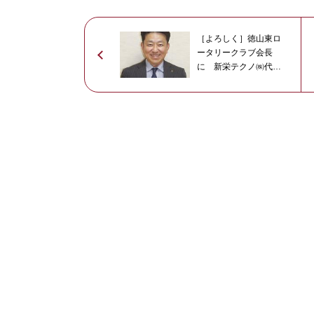
［よろしく］徳山東ロ
ータリークラブ会長
に 新栄テクノ㈱代表
取締役（下松） 森田
義男さん（57）