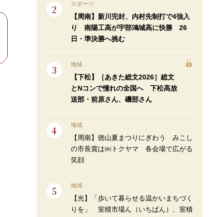
スポーツ
【周南】新川完封、内村先制打で4強入
り 南陽工高が宇部鴻城高に快勝 26
日・準決勝へ挑む
地域
【下松】［あきた総文2026］総文
とNコンで憧れの全国へ 下松高放
送部・前原さん、磯部さん
地域
【周南】徳山夏まつりにぎわう みこし
の市長賞は㈱トクヤマ 各会場で広がる
笑顔
地域
【光】「歩いて暮らせる温かいまちづく
りを」 室積市場ん（いちばん）、室積