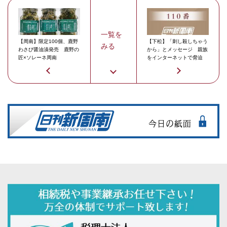
一覧を
【周南】限定100個、鹿野
【下松】「刺し殺しちゃう
みる
わさび醤油漬発売 鹿野の
から」とメッセージ 親族
匠×ソレーネ周南
をインターネットで脅迫