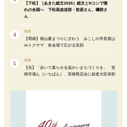
【下松】［あきた総文2026］総文とNコンで憧
れの全国へ 下松高放送部・前原さん、磯部さ
ん
地域
【周南】徳山夏まつりにぎわう みこしの市長賞は
㈱トクヤマ 各会場で広がる笑顔
地域
【光】「歩いて暮らせる温かいまちづくりを」 室
積市場ん（いちばん）、室積商店会に経産大臣表彰