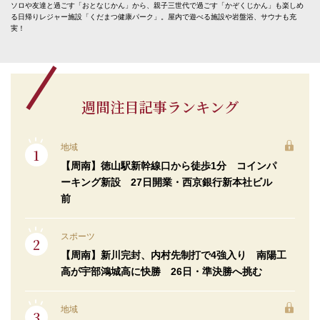
ソロや友達と過ごす「おとなじかん」から、親子三世代で過ごす「かぞくじかん」も楽しめ
る日帰りレジャー施設「くだまつ健康パーク」。屋内で遊べる施設や岩盤浴、サウナも充
実！
週間注目記事ランキング
地域
【周南】徳山駅新幹線口から徒歩1分 コインパ
ーキング新設 27日開業・西京銀行新本社ビル
前
スポーツ
【周南】新川完封、内村先制打で4強入り 南陽工
高が宇部鴻城高に快勝 26日・準決勝へ挑む
地域