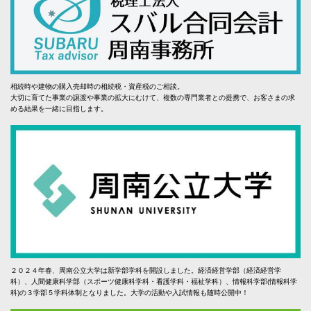
相続時や建物の購入売却時の相続税・資産税のご相談。
大切に育てた事業の譲渡や事業の拡大にむけて、複数の専門業者との提携で、お客さまの求
める結果を一緒に目指します。
２０２４年春、周南公立大学は新学部学科を開設しました。経済経営学部（経済経営学
科）、人間健康科学部（スポーツ健康科学科・看護学科・福祉学科）、情報科学部(情報科学
科)の３学部５学科体制となりました。大学の活動や入試情報も随時公開中！