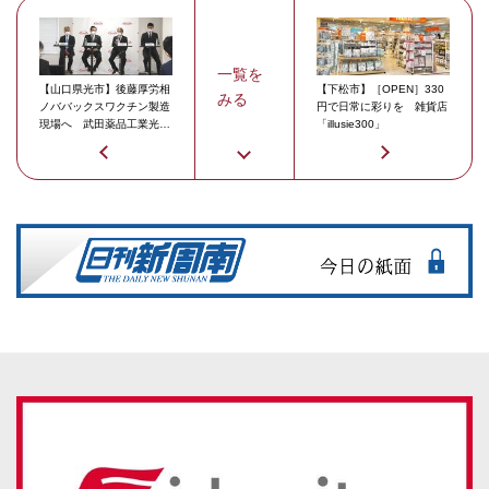
一覧を
【山口県光市】後藤厚労相
【下松市】［OPEN］330
みる
ノババックスワクチン製造
円で日常に彩りを 雑貨店
現場へ 武田薬品工業光工
「illusie300」
場