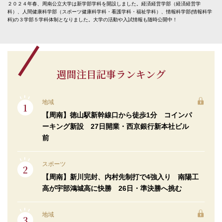
２０２４年春、周南公立大学は新学部学科を開設しました。経済経営学部（経済経営学
科）、人間健康科学部（スポーツ健康科学科・看護学科・福祉学科）、情報科学部(情報科学
科)の３学部５学科体制となりました。大学の活動や入試情報も随時公開中！
週間注目記事ランキング
地域
【周南】徳山駅新幹線口から徒歩1分 コインパ
ーキング新設 27日開業・西京銀行新本社ビル
前
スポーツ
【周南】新川完封、内村先制打で4強入り 南陽工
高が宇部鴻城高に快勝 26日・準決勝へ挑む
地域