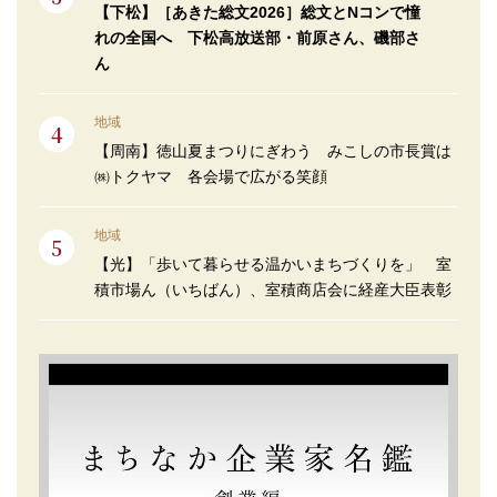
【下松】［あきた総文2026］総文とNコンで憧
れの全国へ 下松高放送部・前原さん、磯部さ
ん
地域
【周南】徳山夏まつりにぎわう みこしの市長賞は
㈱トクヤマ 各会場で広がる笑顔
地域
【光】「歩いて暮らせる温かいまちづくりを」 室
積市場ん（いちばん）、室積商店会に経産大臣表彰