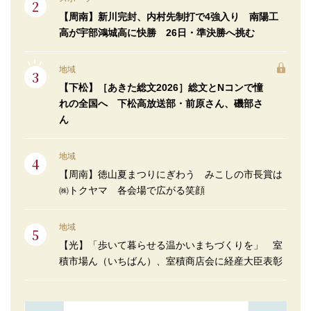
【周南】新川完封、内村先制打で4強入り 南陽工
高が宇部鴻城高に快勝 26日・準決勝へ挑む
地域
【下松】［あきた総文2026］総文とNコンで憧
れの全国へ 下松高放送部・前原さん、磯部さ
ん
地域
【周南】徳山夏まつりにぎわう みこしの市長賞は
㈱トクヤマ 各会場で広がる笑顔
地域
【光】「歩いて暮らせる温かいまちづくりを」 室
積市場ん（いちばん）、室積商店会に経産大臣表彰