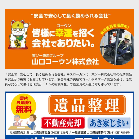
「安全で 安心して 長く勤められる会社」をスローガンに、東ソー株式会社等の化学製品
を安全かつ確実にお届けしています。安全輸送の実績でゴールドＧマーク認定を受け、従業
員が安心して働ける環境と「１５の福利厚生」で従業員の人生に寄り添っています。