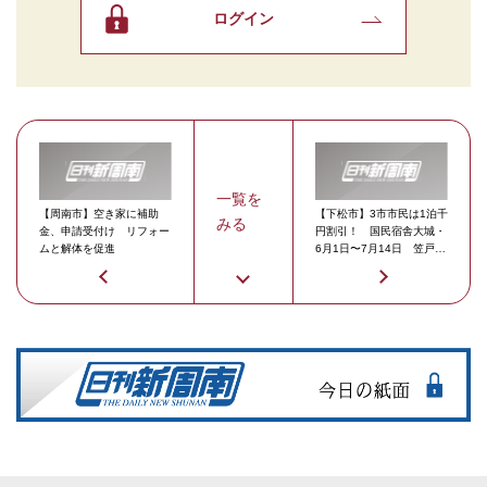
ログイン
一覧を
【周南市】空き家に補助
【下松市】3市市民は1泊千
みる
金、申請受付け リフォー
円割引！ 国民宿舎大城・
ムと解体を促進
6月1日〜7月14日 笠戸島
に泊まろうキャンペーン！