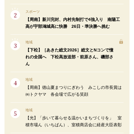
スポーツ
【周南】新川完封、内村先制打で4強入り 南陽工
高が宇部鴻城高に快勝 26日・準決勝へ挑む
地域
【下松】［あきた総文2026］総文とNコンで憧
れの全国へ 下松高放送部・前原さん、磯部さ
ん
地域
【周南】徳山夏まつりにぎわう みこしの市長賞は
㈱トクヤマ 各会場で広がる笑顔
地域
【光】「歩いて暮らせる温かいまちづくりを」 室
積市場ん（いちばん）、室積商店会に経産大臣表彰