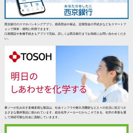
西京銀行のスマホバンキングアプリ。残高照会や振込、定期預金の手続きなどをスマートフ
ォンで簡単・便利に利用できます。
口座開設や各種手続きもアプリで完結。詳しくは西京銀行までお気軽にお問い合わせくださ
い。
東ソーが生み出す多種多様な製品は、社会インフラや耐久消費財など人々の生活に役立つさ
まざまな最終製品に使われています。総合化学メーカーだからこそできる、化学の革新を通
して持続可能な社会に貢献していきます。