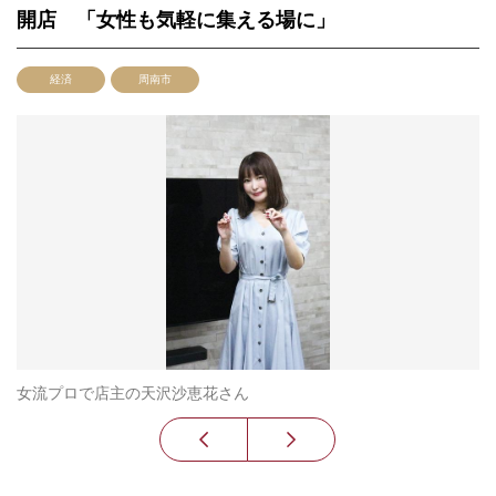
開店 「女性も気軽に集える場に」
経済
周南市
女流プロで店主の天沢沙恵花さん
全