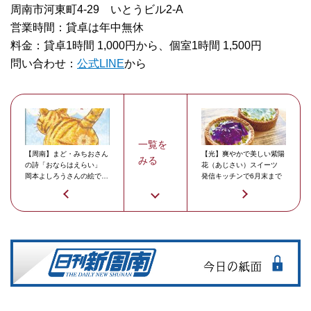
周南市河東町4-29 いとうビル2-A
営業時間：貸卓は年中無休
料金：貸卓1時間 1,000円から、個室1時間 1,500円
問い合わせ：
公式LINE
から
一覧を
【周南】まど・みちおさん
【光】爽やかで美しい紫陽
みる
の詩「おならはえらい」
花（あじさい）スイーツ
岡本よしろうさんの絵で絵
発信キッチンで6月末まで
本化