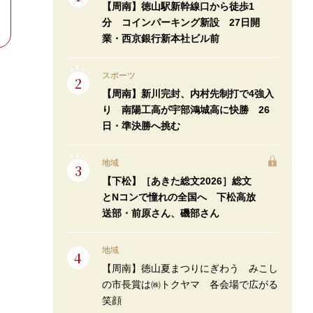
【周南】徳山駅新幹線口から徒歩1
分 コインパーキング新設 27日開
業・西京銀行新本社ビル前
スポーツ
【周南】新川完封、内村先制打で4強入
り 南陽工高が宇部鴻城高に快勝 26
日・準決勝へ挑む
地域
【下松】［あきた総文2026］総文
とNコンで憧れの全国へ 下松高放
送部・前原さん、磯部さん
地域
【周南】徳山夏まつりにぎわう みこし
の市長賞は㈱トクヤマ 各会場で広がる
笑顔