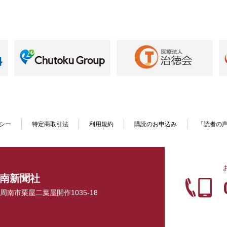
シー
特定商取引法
利用規約
購読のお申込み
「読者の
南新聞社
口県周南市栗屋二葉屋開作1035-18