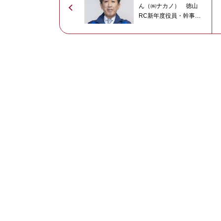
ん（㈱ナカノ） 徳山
RC新年度役員・幹事は
尾崎さん