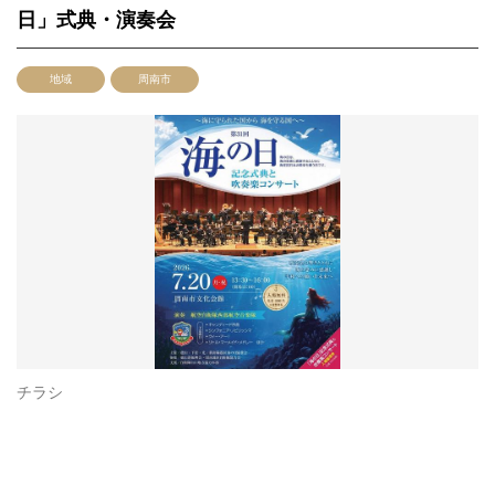
日」式典・演奏会
地域
周南市
チラシ