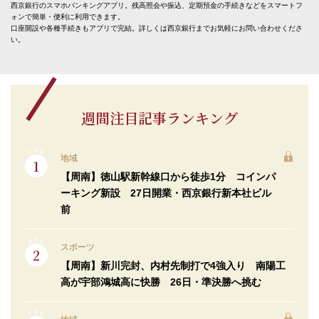
西京銀行のスマホバンキングアプリ。残高照会や振込、定期預金の手続きなどをスマートフ
ォンで簡単・便利に利用できます。
口座開設や各種手続きもアプリで完結。詳しくは西京銀行までお気軽にお問い合わせくださ
い。
週間注目記事ランキング
地域
【周南】徳山駅新幹線口から徒歩1分 コインパ
ーキング新設 27日開業・西京銀行新本社ビル
前
スポーツ
【周南】新川完封、内村先制打で4強入り 南陽工
高が宇部鴻城高に快勝 26日・準決勝へ挑む