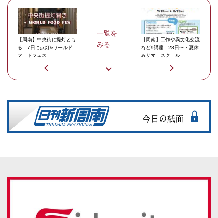
一覧を
【周南】中央街に提灯とも
【周南】工作や異文化交流
みる
る 7日に点灯&ワールド
など9講座 28日〜・夏休
フードフェス
みサマースクール