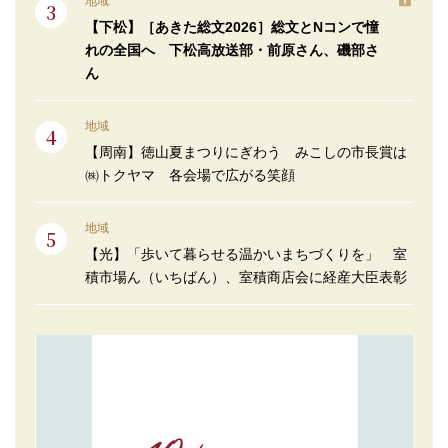
地域
【下松】［あきた総文2026］総文とNコンで憧
れの全国へ 下松高放送部・前原さん、磯部さ
ん
地域
【周南】徳山夏まつりにぎわう みこしの市長賞は
㈱トクヤマ 各会場で広がる笑顔
地域
【光】「歩いて暮らせる温かいまちづくりを」 室
積市場ん（いちばん）、室積商店会に経産大臣表彰