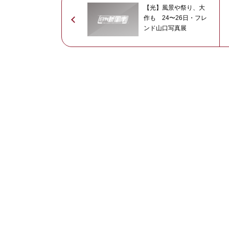
【光】風景や祭り、大
作も 24〜26日・フレ
ンド山口写真展