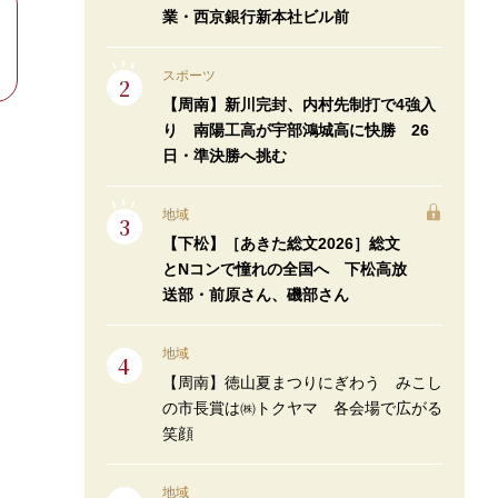
業・西京銀行新本社ビル前
スポーツ
【周南】新川完封、内村先制打で4強入
り 南陽工高が宇部鴻城高に快勝 26
日・準決勝へ挑む
地域
【下松】［あきた総文2026］総文
とNコンで憧れの全国へ 下松高放
送部・前原さん、磯部さん
地域
【周南】徳山夏まつりにぎわう みこし
の市長賞は㈱トクヤマ 各会場で広がる
笑顔
地域