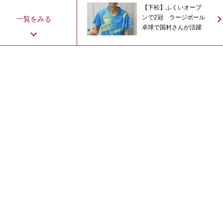
【下松】ふくいオープ
ンで2冠 ラージボール
一覧をみる
卓球で国村さんが活躍