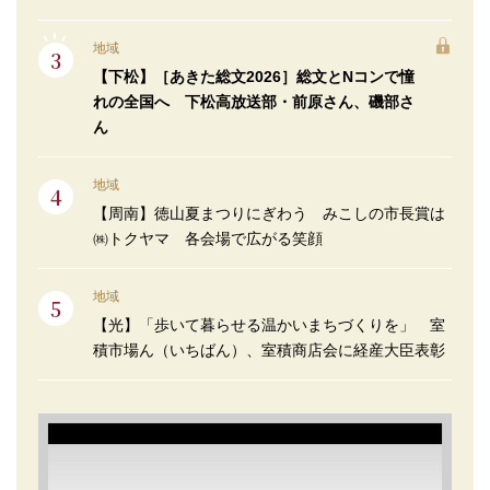
地域
【下松】［あきた総文2026］総文とNコンで憧
れの全国へ 下松高放送部・前原さん、磯部さ
ん
地域
【周南】徳山夏まつりにぎわう みこしの市長賞は
㈱トクヤマ 各会場で広がる笑顔
地域
【光】「歩いて暮らせる温かいまちづくりを」 室
積市場ん（いちばん）、室積商店会に経産大臣表彰