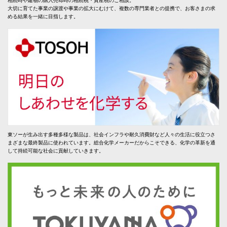
相続時や建物の購入売却時の相続税・資産税のご相談。
大切に育てた事業の譲渡や事業の拡大にむけて、複数の専門業者との提携で、お客さまの求
める結果を一緒に目指します。
東ソーが生み出す多種多様な製品は、社会インフラや耐久消費財など人々の生活に役立つさ
まざまな最終製品に使われています。総合化学メーカーだからこそできる、化学の革新を通
して持続可能な社会に貢献していきます。