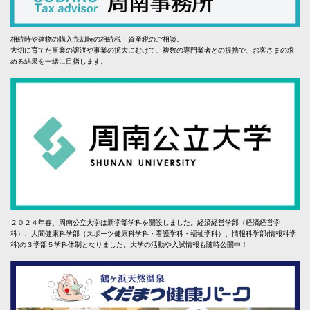
相続時や建物の購入売却時の相続税・資産税のご相談。
大切に育てた事業の譲渡や事業の拡大にむけて、複数の専門業者との提携で、お客さまの求
める結果を一緒に目指します。
２０２４年春、周南公立大学は新学部学科を開設しました。経済経営学部（経済経営学
科）、人間健康科学部（スポーツ健康科学科・看護学科・福祉学科）、情報科学部(情報科学
科)の３学部５学科体制となりました。大学の活動や入試情報も随時公開中！