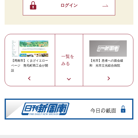
ログイン
一覧を
【周南市】くまげイエロー
【光市】患者への面会緩
みる
ページ 熊毛町商工会が開
和 光市立光総合病院
設