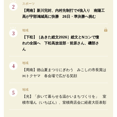
スポーツ
【周南】新川完封、内村先制打で4強入り 南陽工
高が宇部鴻城高に快勝 26日・準決勝へ挑む
地域
【下松】［あきた総文2026］総文とNコンで憧
れの全国へ 下松高放送部・前原さん、磯部さ
ん
地域
【周南】徳山夏まつりにぎわう みこしの市長賞は
㈱トクヤマ 各会場で広がる笑顔
地域
【光】「歩いて暮らせる温かいまちづくりを」 室
積市場ん（いちばん）、室積商店会に経産大臣表彰