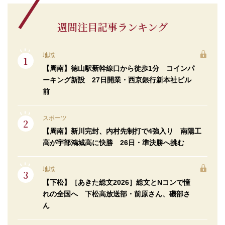
週間注目記事ランキング
地域
【周南】徳山駅新幹線口から徒歩1分 コインパ
ーキング新設 27日開業・西京銀行新本社ビル
前
スポーツ
【周南】新川完封、内村先制打で4強入り 南陽工
高が宇部鴻城高に快勝 26日・準決勝へ挑む
地域
【下松】［あきた総文2026］総文とNコンで憧
れの全国へ 下松高放送部・前原さん、磯部さ
ん