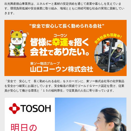
出光興産徳山事業所は、エネルギーと素材の安定供給を通じて産業や暮らしを支えていま
す。環境負荷低減や安全操業に取り組み、地域とともに持続可能な社会の実現に貢献してい
きます。
「安全で 安心して 長く勤められる会社」をスローガンに、東ソー株式会社等の化学製品
を安全かつ確実にお届けしています。安全輸送の実績でゴールドＧマーク認定を受け、従業
員が安心して働ける環境と「１５の福利厚生」で従業員の人生に寄り添っています。