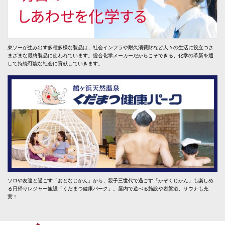
東ソーが生み出す多種多様な製品は、社会インフラや耐久消費財など人々の生活に役立つさ
まざまな最終製品に使われています。総合化学メーカーだからこそできる、化学の革新を通
して持続可能な社会に貢献していきます。
ソロや友達と過ごす「おとなじかん」から、親子三世代で過ごす「かぞくじかん」も楽しめ
る日帰りレジャー施設「くだまつ健康パーク」。屋内で遊べる施設や岩盤浴、サウナも充
実！