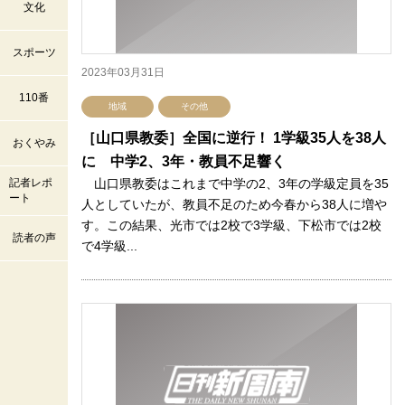
文化
スポーツ
2023年03月31日
110番
地域
その他
［山口県教委］全国に逆行！ 1学級35人を38人
おくやみ
に 中学2、3年・教員不足響く
記者レポ
山口県教委はこれまで中学の2、3年の学級定員を35
ート
人としていたが、教員不足のため今春から38人に増や
す。この結果、光市では2校で3学級、下松市では2校
読者の声
で4学級...