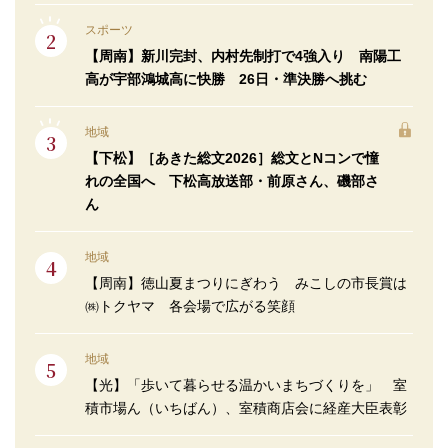
スポーツ
【周南】新川完封、内村先制打で4強入り 南陽工
高が宇部鴻城高に快勝 26日・準決勝へ挑む
地域
【下松】［あきた総文2026］総文とNコンで憧
れの全国へ 下松高放送部・前原さん、磯部さ
ん
地域
【周南】徳山夏まつりにぎわう みこしの市長賞は
㈱トクヤマ 各会場で広がる笑顔
地域
【光】「歩いて暮らせる温かいまちづくりを」 室
積市場ん（いちばん）、室積商店会に経産大臣表彰