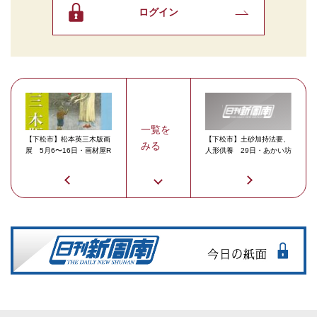
ログイン
一覧を
【下松市】松本英三木版画
【下松市】土砂加持法要、
みる
展 5月6〜16日・画材屋R
人形供養 29日・あかい坊