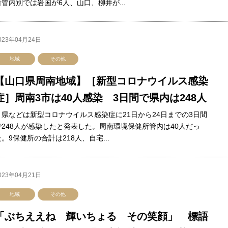
所管内別では岩国が6人、山口、柳井が...
023年04月24日
地域
その他
【山口県周南地域】［新型コロナウイルス感染
症］周南3市は40人感染 3日間で県内は248人
県などは新型コロナウイルス感染症に21日から24日までの3日間
で248人が感染したと発表した。周南環境保健所管内は40人だっ
。9保健所の合計は218人、自宅...
023年04月21日
地域
その他
「ぶちええね 輝いちょる その笑顔」 標語