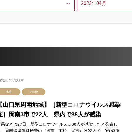
023年04月28日
地域
その他
【山口県周南地域】［新型コロナウイルス感染
症］周南3市で22人 県内で88人が感染
県などは27日、新型コロナウイルスに88人が感染したと発表し
た。周南環境保健所管内（周南、下松、光市）は22人で、9保健所