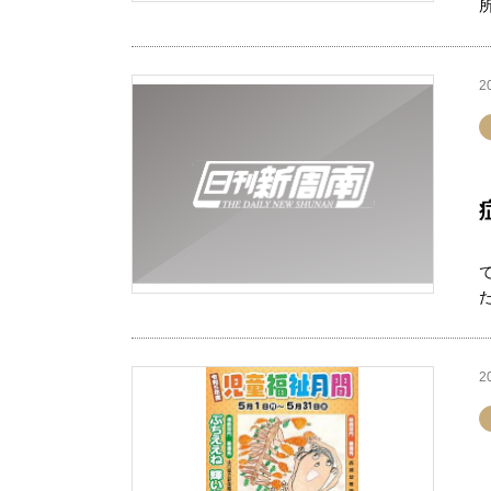
2
た
2