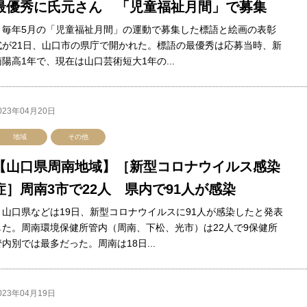
最優秀に氏元さん 「児童福祉月間」で募集
毎年5月の「児童福祉月間」の運動で募集した標語と絵画の表彰
式が21日、山口市の県庁で開かれた。標語の最優秀は応募当時、新
南陽高1年で、現在は山口芸術短大1年の...
023年04月20日
地域
その他
【山口県周南地域】［新型コロナウイルス感染
症］周南3市で22人 県内で91人が感染
山口県などは19日、新型コロナウイルスに91人が感染したと発表
した。周南環境保健所管内（周南、下松、光市）は22人で9保健所
管内別では最多だった。周南は18日...
023年04月19日