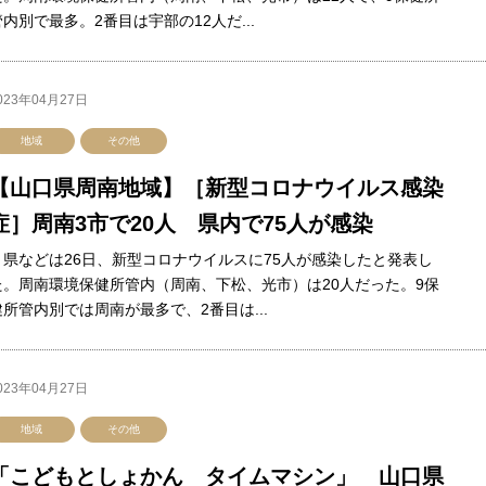
管内別で最多。2番目は宇部の12人だ...
023年04月27日
地域
その他
【山口県周南地域】［新型コロナウイルス感染
症］周南3市で20人 県内で75人が感染
県などは26日、新型コロナウイルスに75人が感染したと発表し
た。周南環境保健所管内（周南、下松、光市）は20人だった。9保
健所管内別では周南が最多で、2番目は...
023年04月27日
地域
その他
「こどもとしょかん タイムマシン」 山口県