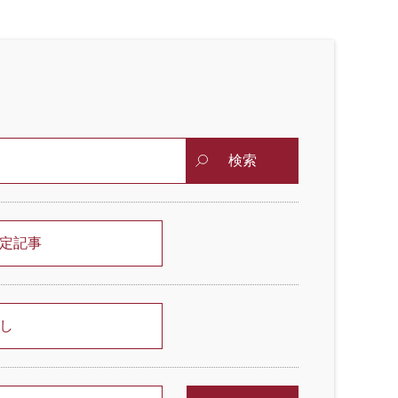
検索
定記事
し