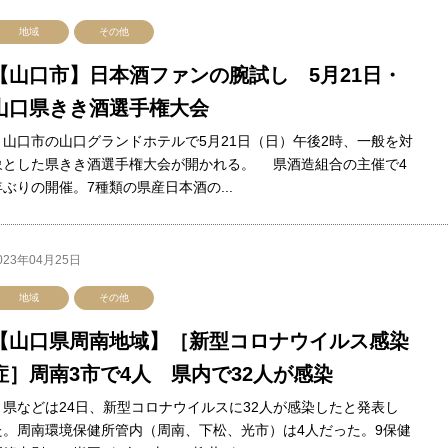
地域
その他
【山口市】日本酒ファンの腕試し 5月21日・
山口県きき酒選手権大会
山口市の山口グランドホテルで5月21日（日）午後2時、一般を対
象とした県きき酒選手権大会が開かれる。 県酒造組合の主催で4
年ぶりの開催。7種類の県産日本酒の...
023年04月25日
地域
その他
【山口県周南地域】［新型コロナウイルス感染
症］周南3市で4人 県内で32人が感染
県などは24日、新型コロナウイルスに32人が感染したと発表し
た。周南環境保健所管内（周南、下松、光市）は4人だった。9保健