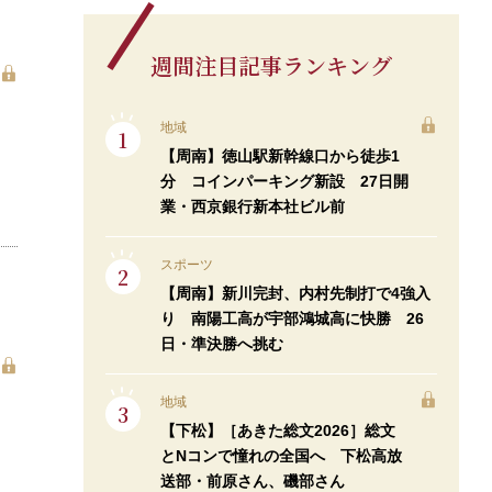
週間注目記事ランキング
地域
【周南】徳山駅新幹線口から徒歩1
分 コインパーキング新設 27日開
業・西京銀行新本社ビル前
スポーツ
【周南】新川完封、内村先制打で4強入
り 南陽工高が宇部鴻城高に快勝 26
日・準決勝へ挑む
地域
【下松】［あきた総文2026］総文
とNコンで憧れの全国へ 下松高放
送部・前原さん、磯部さん