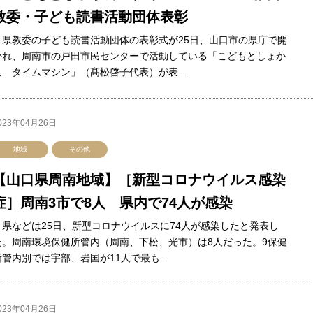
教委・子ども読書活動団体表彰
県教委の子ども読書活動団体の表彰式が25日、山口市の県庁で開
かれ、周南市の戸田市民センターで活動している「こどもとしょか
ん タイムマシン」（髙松啓子代表）が表...
023年04月26日
地域
その他
【山口県周南地域】［新型コロナウイルス感染
症］周南3市で8人 県内で74人が感染
県などは25日、新型コロナウイルスに74人が感染したと発表し
た。周南環境保健所管内（周南、下松、光市）は8人だった。9保健
所管内別では宇部、岩国が11人で最も...
023年04月26日