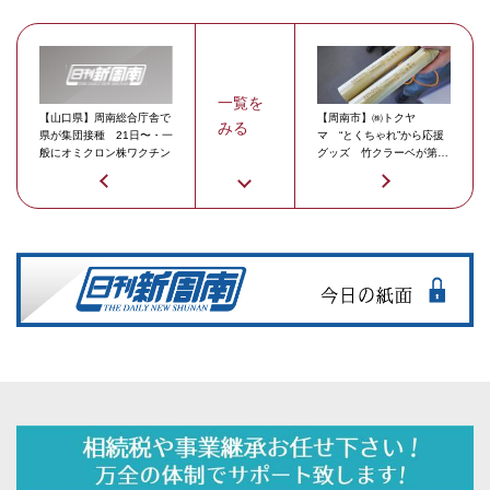
一覧を
【山口県】周南総合庁舎で
【周南市】㈱トクヤ
みる
県が集団接種 21日〜・一
マ “とくちゃれ”から応援
般にオミクロン株ワクチン
グッズ 竹クラーベが第1
回広告賞