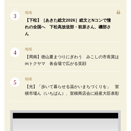
地域
【下松】［あきた総文2026］総文とNコンで憧
れの全国へ 下松高放送部・前原さん、磯部さ
ん
地域
【周南】徳山夏まつりにぎわう みこしの市長賞は
㈱トクヤマ 各会場で広がる笑顔
地域
【光】「歩いて暮らせる温かいまちづくりを」 室
積市場ん（いちばん）、室積商店会に経産大臣表彰