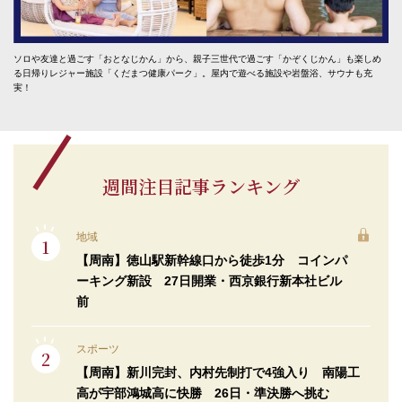
ソロや友達と過ごす「おとなじかん」から、親子三世代で過ごす「かぞくじかん」も楽しめ
る日帰りレジャー施設「くだまつ健康パーク」。屋内で遊べる施設や岩盤浴、サウナも充
実！
週間注目記事ランキング
地域
【周南】徳山駅新幹線口から徒歩1分 コインパ
ーキング新設 27日開業・西京銀行新本社ビル
前
スポーツ
【周南】新川完封、内村先制打で4強入り 南陽工
高が宇部鴻城高に快勝 26日・準決勝へ挑む