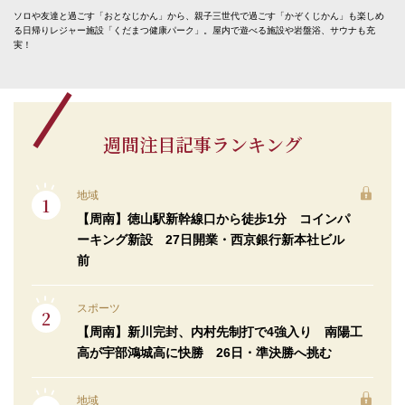
ソロや友達と過ごす「おとなじかん」から、親子三世代で過ごす「かぞくじかん」も楽しめ
る日帰りレジャー施設「くだまつ健康パーク」。屋内で遊べる施設や岩盤浴、サウナも充
実！
週間注目記事ランキング
地域
【周南】徳山駅新幹線口から徒歩1分 コインパ
ーキング新設 27日開業・西京銀行新本社ビル
前
スポーツ
【周南】新川完封、内村先制打で4強入り 南陽工
高が宇部鴻城高に快勝 26日・準決勝へ挑む
地域