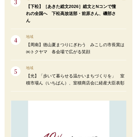
【下松】［あきた総文2026］総文とNコンで憧
れの全国へ 下松高放送部・前原さん、磯部さ
ん
地域
【周南】徳山夏まつりにぎわう みこしの市長賞は
㈱トクヤマ 各会場で広がる笑顔
地域
【光】「歩いて暮らせる温かいまちづくりを」 室
積市場ん（いちばん）、室積商店会に経産大臣表彰