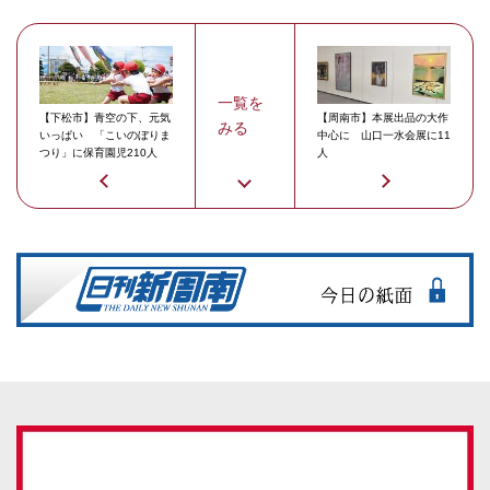
一覧を
【下松市】青空の下、元気
【周南市】本展出品の大作
みる
いっぱい 「こいのぼりま
中心に 山口一水会展に11
つり」に保育園児210人
人