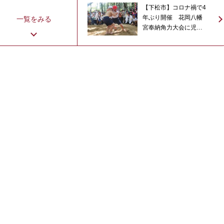
【下松市】コロナ禍で4
年ぶり開催 花岡八幡
一覧をみる
宮奉納角力大会に児童
69人