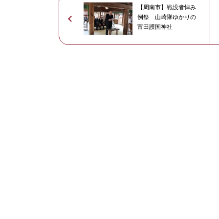
【周南市】戦没者悼み
例祭 山崎隊ゆかりの
富田護国神社