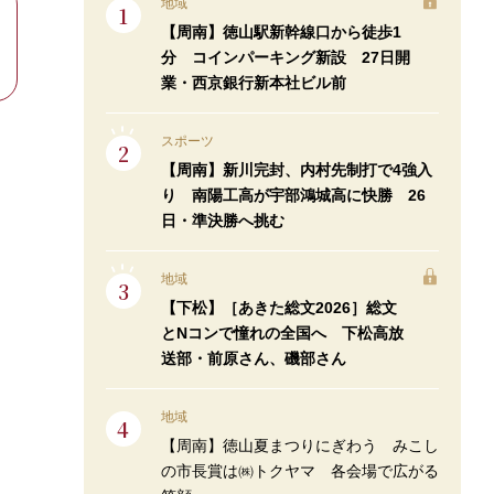
地域
【周南】徳山駅新幹線口から徒歩1
分 コインパーキング新設 27日開
業・西京銀行新本社ビル前
スポーツ
【周南】新川完封、内村先制打で4強入
り 南陽工高が宇部鴻城高に快勝 26
日・準決勝へ挑む
地域
【下松】［あきた総文2026］総文
とNコンで憧れの全国へ 下松高放
送部・前原さん、磯部さん
地域
【周南】徳山夏まつりにぎわう みこし
の市長賞は㈱トクヤマ 各会場で広がる