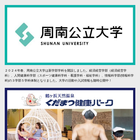
２０２４年春、周南公立大学は新学部学科を開設しました。経済経営学部（経済経営学
科）、人間健康科学部（スポーツ健康科学科・看護学科・福祉学科）、情報科学部(情報科学
科)の３学部５学科体制となりました。大学の活動や入試情報も随時公開中！