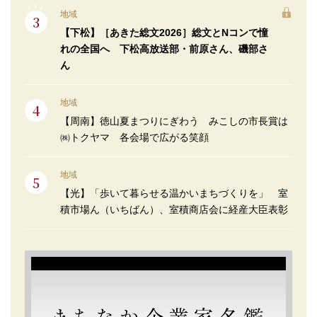
地域
【下松】［あきた総文2026］総文とNコンで憧
れの全国へ 下松高放送部・前原さん、磯部さ
ん
地域
【周南】徳山夏まつりにぎわう みこしの市長賞は
㈱トクヤマ 各会場で広がる笑顔
地域
【光】「歩いて暮らせる温かいまちづくりを」 室
積市場ん（いちばん）、室積商店会に経産大臣表彰