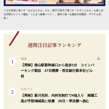
ソロや友達と過ごす「おとなじかん」から、親子三世代で過ごす「かぞくじかん」も楽しめ
る日帰りレジャー施設「くだまつ健康パーク」。屋内で遊べる施設や岩盤浴、サウナも充
実！
週間注目記事ランキング
地域
【周南】徳山駅新幹線口から徒歩1分 コインパ
ーキング新設 27日開業・西京銀行新本社ビル
前
スポーツ
【周南】新川完封、内村先制打で4強入り 南陽工
高が宇部鴻城高に快勝 26日・準決勝へ挑む