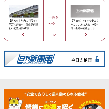
一覧を
【周南市】年内に利用者1
【下松市】4年ぶり子ども
みる
千万人突破へ 徳山駅前賑
みこし、角力大会 6月4
わい交流施設6年目
日・金輪神社星まつり