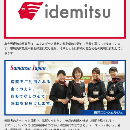
出光興産徳山事業所は、エネルギーと素材の安定供給を通じて産業や暮らしを支えていま
す。環境負荷低減や安全操業に取り組み、地域とともに持続可能な社会の実現に貢献してい
きます。
来院者の方へもっと目配り、気配りをしたい。物品の補充や搬送に時間を取られる・・・
サマンサジャパンでは医療従事者の方がより医療に専念できるよう、コンシェルジュ、受
付、看護助手、清掃、設備など様々な業務を行っています。