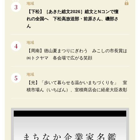
地域
【下松】［あきた総文2026］総文とNコンで憧
れの全国へ 下松高放送部・前原さん、磯部さ
ん
地域
【周南】徳山夏まつりにぎわう みこしの市長賞は
㈱トクヤマ 各会場で広がる笑顔
地域
【光】「歩いて暮らせる温かいまちづくりを」 室
積市場ん（いちばん）、室積商店会に経産大臣表彰