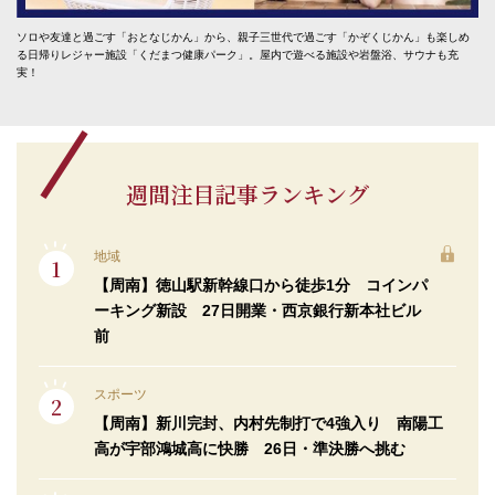
ソロや友達と過ごす「おとなじかん」から、親子三世代で過ごす「かぞくじかん」も楽しめ
る日帰りレジャー施設「くだまつ健康パーク」。屋内で遊べる施設や岩盤浴、サウナも充
実！
週間注目記事ランキング
地域
【周南】徳山駅新幹線口から徒歩1分 コインパ
ーキング新設 27日開業・西京銀行新本社ビル
前
スポーツ
【周南】新川完封、内村先制打で4強入り 南陽工
高が宇部鴻城高に快勝 26日・準決勝へ挑む